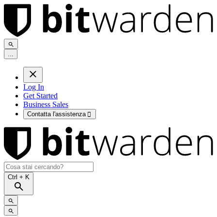
.
.
.
Log In
Get Started
Business Sales
Contatta l'assistenza

Ctrl
+ K