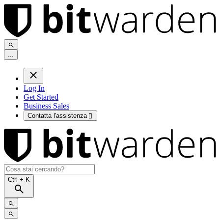
.
.
.
Log In
Get Started
Business Sales
Contatta l'assistenza

Ctrl
+ K