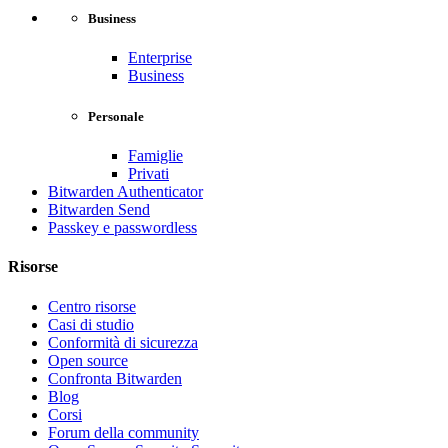
Business
Enterprise
Business
Personale
Famiglie
Privati
Bitwarden Authenticator
Bitwarden Send
Passkey e passwordless
Risorse
Centro risorse
Casi di studio
Conformità di sicurezza
Open source
Confronta Bitwarden
Blog
Corsi
Forum della community