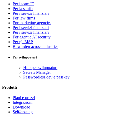
Per i team IT
Per la sanità
Per i servizi finanziari
For law firms
For marketing agencies
Per i servizi finanziari
Per i servizi finanziari
For agentic AI security
Per gli MSP
Bitwarden across industries
Per sviluppatori
Hub per sviluppatori
Secrets Manager
Passwordless.dev e passkey
Prodotti
Piani e prezzi
Integrazioni
Download
Self-hosting