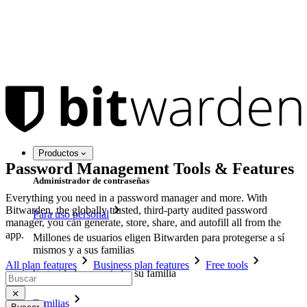
Productos
Password Management Tools & Features
Administrador de contraseñas
Everything you need in a password manager and more. With
Bitwarden, the globally trusted, third-party audited password
Para uso personal
manager, you can generate, store, share, and autofill all from the
app.
Millones de usuarios eligen Bitwarden para protegerse a sí
mismos y a sus familias
All plan features
Business plan features
Free tools
Seguridad para usted y su familia
Familias