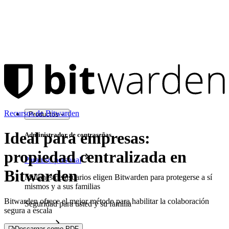
Recursos de Bitwarden
Productos
Ideal para empresas:
Administrador de contraseñas
propiedad centralizada en
Para uso personal
Bitwarden
Millones de usuarios eligen Bitwarden para protegerse a sí
mismos y a sus familias
Bitwarden ofrece el mejor método para habilitar la colaboración
Seguridad para usted y su familia
segura a escala
Familias
Descargar como PDF