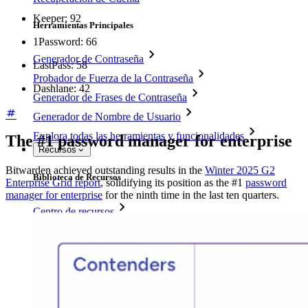
Keeper: 92
Herramientas Principales
1Password: 66
Generador de Contraseña
LastPass: 58
Probador de Fuerza de la Contraseña
Dashlane: 42
Generador de Frases de Contraseña
Generador de Nombre de Usuario
Explora todas las herramientas y funcionalidades
The #1 password manager for enterprise
Recursos
Bitwarden achieved outstanding results in the
Winter 2025 G2
Biblioteca de Recursos
Enterprise Grid report
, solidifying its position as the #1
password
manager for enterprise
for the ninth time in the last ten quarters.
Centro de recursos
Blog
Transmisiones en línea
Casos de éxito
Comparación