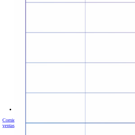
Seguridad y Confianza
Cumplimiento de Seguridad
Código Abierto
Programa de Recompensas por Errores
Cumbre sobre seguridad de código abierto
Bitwarden Documento de Seguridad
Entrenamiento
Centro de ayuda
Courses
Foro Comunitario
Servicios de Empresa
Comienza gratis
Comienza gratis
Hablar con ventas
Hablar con
ventas
Iniciar sesión
Iniciar sesión