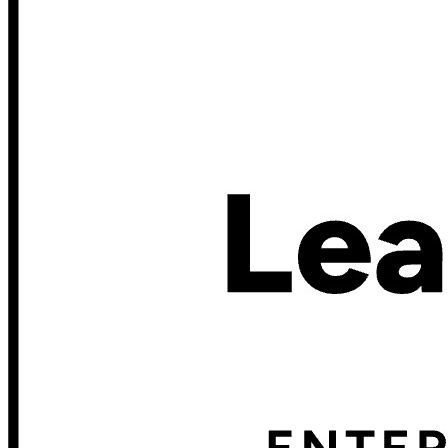
Explora Administrador de secretos
Gestión de secretos cifrados de extremo a extremo para
desarrollo, DevOps y equipos de TI.
Passwordless.dev y Passkeys
Desbloquea las funciones de la llave maestra y mucho más
con unas pocas líneas de código
Documentación del Desarrollador
Explorar más
Integraciones
Socios
Nuevo
Inteligencia de Acceso
Nuevo
Autenticador Bitwarden
Precios
Descargar