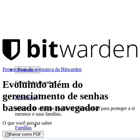
Perspectivas de segurança da Bitwarden
Produtos
Evoluindo além do
Gerenciador de senhas
gerenciamento de senhas
Indivíduos
baseado em navegador
Milhões de usuários escolhem o Bitwarden para proteger a si
mesmos e suas famílias.
O que você precisa saber
Famílias
Baixar como PDF
Empresas