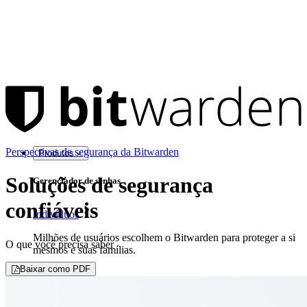
Perspectivas de segurança da Bitwarden
Produtos
Soluções de segurança
Gerenciador de senhas
confiáveis
Indivíduos
Milhões de usuários escolhem o Bitwarden para proteger a si
O que você precisa saber
mesmos e suas famílias.
Baixar como PDF
Famílias
Empresas