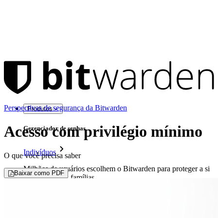
Perspectivas de segurança da Bitwarden
Produtos
Acesso com privilégio mínimo
Gerenciador de senhas
Indivíduos
O que você precisa saber
Milhões de usuários escolhem o Bitwarden para proteger a si
Baixar como PDF
mesmos e suas famílias.
Famílias
Empresas