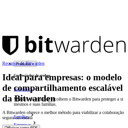
Recursos do Bitwarden
Produtos
Ideal para empresas: o modelo
Gerenciador de senhas
de compartilhamento escalável
Indivíduos
da Bitwarden
Milhões de usuários escolhem o Bitwarden para proteger a si
mesmos e suas famílias.
A Bitwarden oferece o melhor método para viabilizar a colaboração
Famílias
segura em escala
Empresas
Baixar como PDF