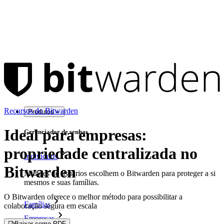
Recursos do Bitwarden
Produtos
Ideal para empresas:
Gerenciador de senhas
propriedade centralizada no
Indivíduos
Bitwarden
Milhões de usuários escolhem o Bitwarden para proteger a si
mesmos e suas famílias.
O Bitwarden oferece o melhor método para possibilitar a
Famílias
colaboração segura em escala
Empresas
Baixar como PDF