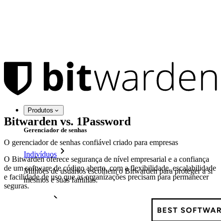
Produtos
Bitwarden vs. 1Password
Gerenciador de senhas
O gerenciador de senhas confiável criado para empresas
Indivíduos
O Bitwarden oferece segurança de nível empresarial e a confiança
de um software de código aberto, com a flexibilidade, escalabilidade
Milhões de usuários escolhem o Bitwarden para proteger a si
e facilidade de uso que as organizações precisam para permanecer
mesmos e suas famílias.
seguras.
Famílias
Empresas