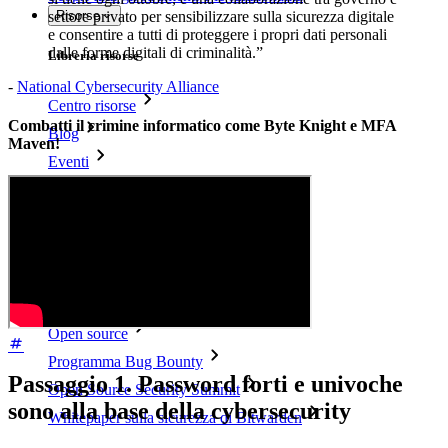
settore privato per sensibilizzare sulla sicurezza digitale
Risorse
e consentire a tutti di proteggere i propri dati personali
dalle forme digitali di criminalità.”
Libreria risorse
-
National Cybersecurity Alliance
Centro risorse
Combatti il crimine informatico come Byte Knight e MFA
Blog
Maven!
Eventi
Storie di successo
Confronto
Sicurezza e fiducia
Conformità di sicurezza
Open source
Programma Bug Bounty
Passaggio 1. Password forti e univoche
Open Source Security Summit
sono alla base della cybersecurity
Whitepaper sulla sicurezza di Bitwarden