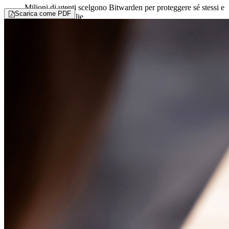
Milioni di utenti scelgono Bitwarden per proteggere sé stessi e
Scarica come PDF
le proprie famiglie
Famiglie
Aziende
Innumerevoli aziende e imprese scelgono Bitwarden per
proteggere i propri interessi
Enterprise
Prodotti per sviluppatori
Scopri Secrets Manager
Gestione dei segreti con crittografia end-to-end per team di
sviluppo, DevOps e IT.
Passwordless.dev e passkey
Sblocca le funzionalità passkey e molto altro con poche righe
di codice