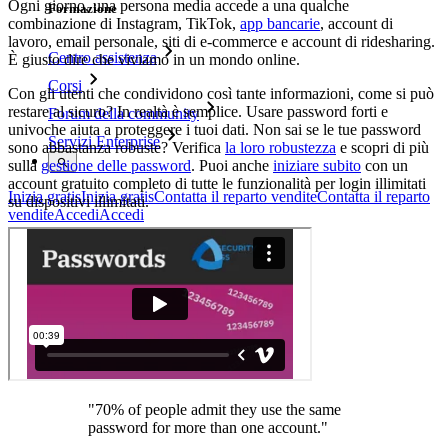
Ogni giorno, una persona media accede a una qualche
Formazione
combinazione di Instagram, TikTok,
app bancarie
, account di
lavoro, email personale, siti di e-commerce e account di ridesharing.
Centro assistenza
È giusto dire che viviamo in un mondo online.
Corsi
Con gli utenti che condividono così tante informazioni, come si può
restare al sicuro? In realtà è semplice. Usare password forti e
Forum della community
univoche aiuta a proteggere i tuoi dati. Non sai se le tue password
Servizi Enterprise
sono abbastanza robuste? Verifica
la loro robustezza
e scopri di più
sulla
gestione delle password
. Puoi anche
iniziare subito
con un
account gratuito completo di tutte le funzionalità per login illimitati
Inizia gratis
Inizia gratis
Contatta il reparto vendite
Contatta il reparto
su dispositivi illimitati.
vendite
Accedi
Accedi
"70% of people admit they use the same
password for more than one account."