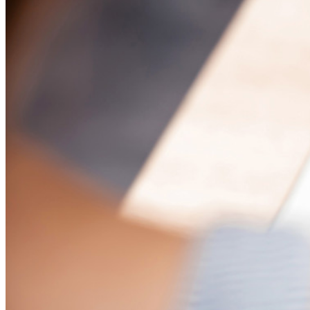
Documentazione per sviluppatori
Scopri di più
Integrazioni
Partner
Nuovo
Access Intelligence
Nuovo
Bitwarden Authenticator
Prezzi
Download
Funzionalità
Funzionalità principali dei piani personali
TOTP integrato
Accesso di emergenza
Condivisione sicura con Send
Integrazione alias email