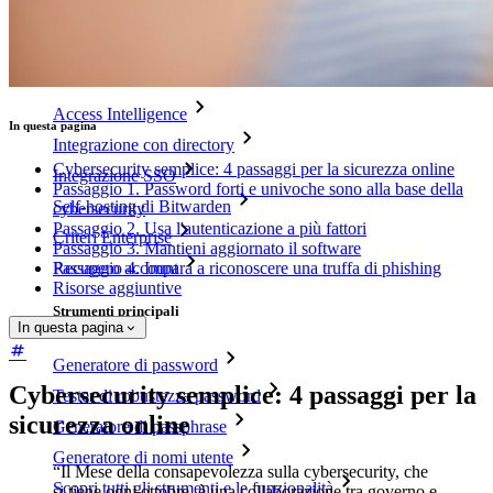
Multipiattaforma con dispositivi illimitati
Funzionalità principali dei piani Business
Access Intelligence
In questa pagina
Integrazione con directory
Cybersecurity semplice: 4 passaggi per la sicurezza online
Integrazione SSO
Passaggio 1. Password forti e univoche sono alla base della
Self-hosting di Bitwarden
cybersecurity
Passaggio 2. Usa l'autenticazione a più fattori
Criteri Enterprise
Passaggio 3. Mantieni aggiornato il software
Recupero account
Passaggio 4. Impara a riconoscere una truffa di phishing
Risorse aggiuntive
Strumenti principali
In questa pagina
Generatore di password
Cybersecurity semplice: 4 passaggi per la
Tester di robustezza password
sicurezza online
Generatore di passphrase
Generatore di nomi utente
“Il Mese della consapevolezza sulla cybersecurity, che
Scopri tutti gli strumenti e le funzionalità
si tiene ogni ottobre, è una collaborazione tra governo e