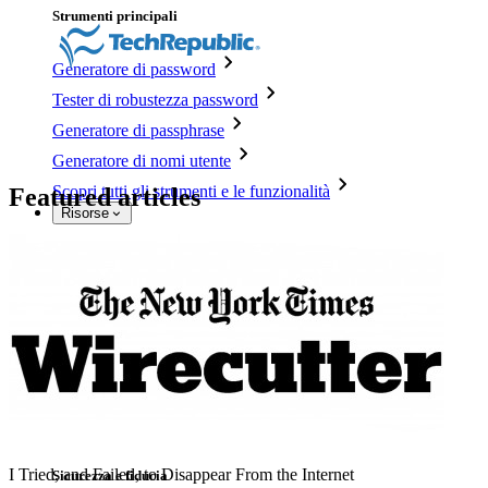
Strumenti principali
Generatore di password
Tester di robustezza password
Generatore di passphrase
Generatore di nomi utente
Scopri tutti gli strumenti e le funzionalità
Featured articles
Risorse
Libreria risorse
Centro risorse
Blog
Eventi
Storie di successo
Confronto
I Tried, and Failed, to Disappear From the Internet
Sicurezza e fiducia