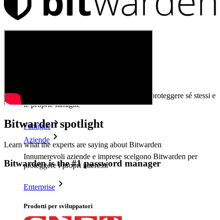
Prodotti
Gestore di password
Privati
Milioni di utenti scelgono Bitwarden per proteggere sé stessi e
le proprie famiglie
Bitwarden spotlight
Famiglie
Aziende
Learn what the experts are saying about Bitwarden
Innumerevoli aziende e imprese scelgono Bitwarden per
Bitwarden is the #1 password manager
proteggere i propri interessi
Enterprise
Prodotti per sviluppatori