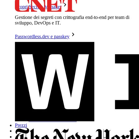
Scopri Secrets Manager
Gestione dei segreti con crittografia end-to-end per team di
sviluppo, DevOps e IT.
Passwordless.dev e passkey
Sblocca le funzionalità passkey e molto altro con poche righe
di codice
Documentazione per sviluppatori
Scopri di più
Integrazioni
Partner
Nuovo
Access Intelligence
Nuovo
Bitwarden Authenticator
Prezzi
Download
Funzionalità