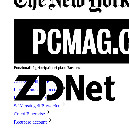
Funzionalità principali dei piani personali
TOTP integrato
Accesso di emergenza
Condivisione sicura con Send
Integrazione alias email
Multipiattaforma con dispositivi illimitati
Funzionalità principali dei piani Business
Access Intelligence
Integrazione con directory
Integrazione SSO
Self-hosting di Bitwarden
Criteri Enterprise
Recupero account