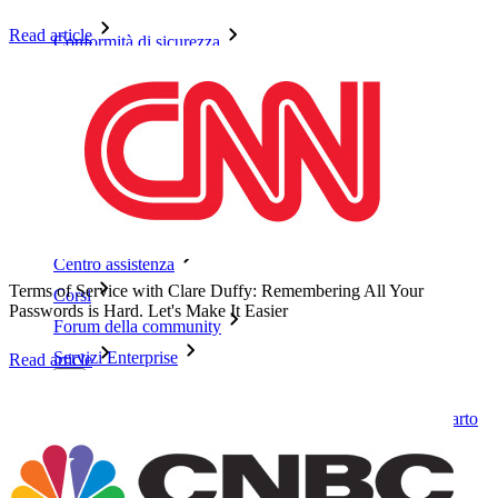
Read article
Conformità di sicurezza
Open source
Programma Bug Bounty
Open Source Security Summit
Whitepaper sulla sicurezza di Bitwarden
Formazione
Centro assistenza
Terms of Service with Clare Duffy: Remembering All Your
Corsi
Passwords is Hard. Let's Make It Easier
Forum della community
Servizi Enterprise
Read article
Inizia gratis
Inizia gratis
Contatta il reparto vendite
Contatta il reparto
vendite
Accedi
Accedi