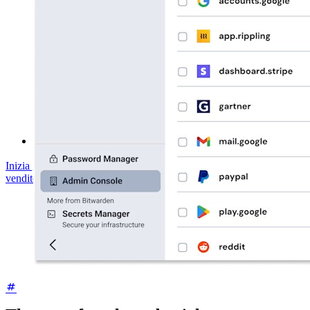
Whitepaper sulla sicurezza di Bitwarden
Formazione
Centro assistenza
Corsi
Forum della community
Servizi Enterprise
Inizia gratis
Inizia gratis
Contatta il reparto vendite
Contatta il reparto
vendite
Accedi
Accedi