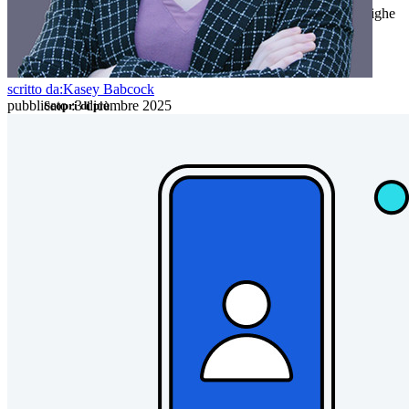
Sblocca le funzionalità passkey e molto altro con poche righe
di codice
Documentazione per sviluppatori
scritto da:
Kasey Babcock
pubblicato
:
3 dicembre 2025
Scopri di più
Integrazioni
Partner
Nuovo
Access Intelligence
Nuovo
Bitwarden Authenticator
Prezzi
Download
Funzionalità
Funzionalità principali dei piani personali
TOTP integrato
Accesso di emergenza