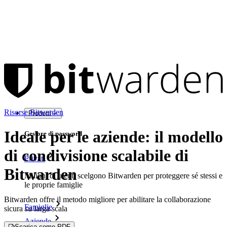
Risorse Bitwarden
Prodotti
Ideale per le aziende: il modello
Gestore di password
di condivisione scalabile di
Privati
Bitwarden
Milioni di utenti scelgono Bitwarden per proteggere sé stessi e
le proprie famiglie
Bitwarden offre il metodo migliore per abilitare la collaborazione
Famiglie
sicura su larga scala
Aziende
Scarica come PDF