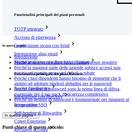
Funzionalità
Funzionalità principali dei piani personali
TOTP integrato
Accesso di emergenza
Condivisione sicura con Send
In questa pagina
Integrazione alias email
Introduzione
Multipiattaforma con dispositivi illimitati
Perché le password rubate hanno conseguenze negative
Perché la maggior parte delle aziende subisce accessi non
autorizzati tramite password deboli o rubate
Funzionalità principali dei piani Business
Perché i tuoi dipendenti hanno bisogno di strumenti che li
aiutino ad adottare migliori abitudini per le password
Access Intelligence
Perché i gestori di password sono la prima linea di difesa,
essenziale per il tuo stack di sicurezza complessivo
Integrazione con directory
Perché un gestore di password è fondamentale per rimanere al
Integrazione SSO
sicuro online
Self-hosting di Bitwarden
In questa pagina
Criteri Enterprise
Punti chiave di questo articolo:
Recupero account