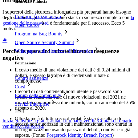
Introduzione
Sicurezza e fiducia
I supereroi della sicurezza informatica più preparati hanno bisogno
Conformità di sicurezza
degli strumenti giusti. Creare uno stack di sicurezza completo con
la
gestione delle password
è fondamentale per il successo. Ecco 5
Open source
motivi.
Programma Bug Bounty
Open Source Security Summit
Perché le password rubate hanno conseguenze
Whitepaper sulla sicurezza di Bitwarden
negative
Formazione
Il costo medio di una violazione dei dati è di 9,24 milioni di
dollari, e spesso la colpa è di credenziali rubate o
Centro assistenza
compromesse.
Corsi
I record di dati contenenti nomi utente e password sono
Forum della community
spesso la causa alla base di nuove violazioni: nel 2021 ne
sono stati compromessi due miliardi, con un aumento del 35%
Servizi Enterprise
rispetto al 2020.
Oltre la metà di tutti i record violati è stata il risultato di
Inizia gratis
Inizia gratis
Contatta il reparto vendite
Contatta il reparto
accessi non autorizzati in cui i malintenzionati sono entrati in
vendite
Accedi
Accedi
un’organizzazione usando password deboli, condivise o già
esposte. (Fonte:
Forgerock Identity Breach Report
)