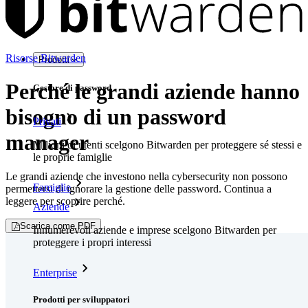
Risorse Bitwarden
Prodotti
Perché le grandi aziende hanno
Gestore di password
bisogno di un password
Privati
manager
Milioni di utenti scelgono Bitwarden per proteggere sé stessi e
le proprie famiglie
Le grandi aziende che investono nella cybersecurity non possono
Famiglie
permettersi di ignorare la gestione delle password. Continua a
leggere per scoprire perché.
Aziende
Scarica come PDF
Innumerevoli aziende e imprese scelgono Bitwarden per
proteggere i propri interessi
Enterprise
Prodotti per sviluppatori