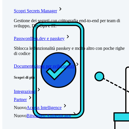
Scopri Secrets Manager
Gestione dei segreti con crittografia end-to-end per team di
sviluppo, DevOps e IT.
Passwordless.dev e passkey
Sblocca le funzionalità passkey e molto altro con poche righe
di codice
Documentazione per sviluppatori
Scopri di più
Integrazioni
Partner
Nuovo
Access Intelligence
Nuovo
Bitwarden Authenticator
Prezzi
Download