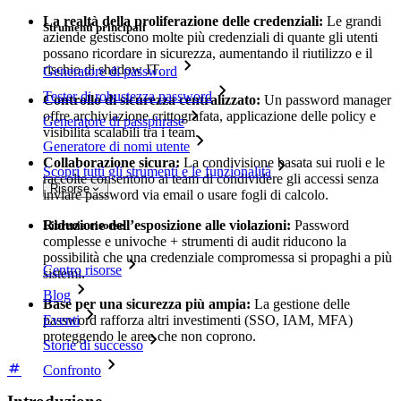
La realtà della proliferazione delle credenziali:
Le grandi
Strumenti principali
aziende gestiscono molte più credenziali di quante gli utenti
possano ricordare in sicurezza, aumentando il riutilizzo e il
rischio di shadow IT.
Generatore di password
Tester di robustezza password
Controllo di sicurezza centralizzato:
Un password manager
offre archiviazione crittografata, applicazione delle policy e
Generatore di passphrase
visibilità scalabili tra i team.
Generatore di nomi utente
Collaborazione sicura:
La condivisione basata sui ruoli e le
Scopri tutti gli strumenti e le funzionalità
raccolte consentono ai team di condividere gli accessi senza
Risorse
inviare password via email o usare fogli di calcolo.
Riduzione dell’esposizione alle violazioni:
Password
Libreria risorse
complesse e univoche + strumenti di audit riducono la
possibilità che una credenziale compromessa si propaghi a più
Centro risorse
sistemi.
Blog
Base per una sicurezza più ampia:
La gestione delle
password rafforza altri investimenti (SSO, IAM, MFA)
Eventi
proteggendo le aree che non coprono.
Storie di successo
Confronto