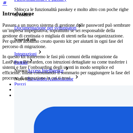
Sblocca le funzionalità passkey e molto altro con poche righe
Introduzione
di codice
Passare a un nuovo sistema di gestione delle password può sembrare
Documentazione per sviluppatori
un’impresa impegnativa, soprattutto se sei responsabile della
gestione di centinaia o migliaia di utenti nella tua organizzazione.
Scopri di più
Per questo abbiamo creato questo kit: per aiutarti in ogni fase del
percorso di migrazione.
Integrazioni
In questo kit tratteremo le fasi più comuni della migrazione da
LastPass a Bitwarden, con istruzioni dettagliate su come trasferire i
Partner
sistemi e fare l’onboarding degli utenti in modo semplice ed
Nuovo
Access Intelligence
efficiente. Inizia consultando il sommario per raggiungere la fase del
processo di migrazione in cui ti trovi.
Nuovo
Bitwarden Authenticator
Prezzi
Download
Funzionalità
Funzionalità principali dei piani personali
TOTP integrato
Accesso di emergenza