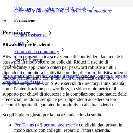
Open Source Security Summit
Whitepaper sulla sicurezza di Bitwarden
Case study Bitwarden con Golden Communications
Formazione
Per iniziare
Centro assistenza
Corsi
Bitwarden per le aziende
Forum della community
Bitwarden consente a team e aziende di condividere facilmente le
Servizi Enterprise
password in modo sicuro tra colleghi. Riduci il rischio di
cybersecurity applicando criteri per password robuste a tutti i
dipendenti e monitora le attività con i log di controllo. Bitwarden si
Inizia gratis
Inizia gratis
Contatta il reparto vendite
Contatta il reparto
integra perfettamente con il tuo stack di sicurezza esistente e
vendite
Accedi
Accedi
supporta integrazioni con SSO e servizi di directory. Funzionalità
come l’autenticazione passwordless, lo sblocco biometrico, il
supporto per chiavi di sicurezza e la compilazione automatica delle
credenziali rendono semplice per i dipendenti accedere ai loro
account importanti, garantendo produttività alla tua azienda.
Scegli il piano giusto per la tua azienda e inizia subito.
Per Teams (4 $ per utente/mese*)
: condividi dati privati in
modo sicuro con colleghi, reparti o l’intera azienda.