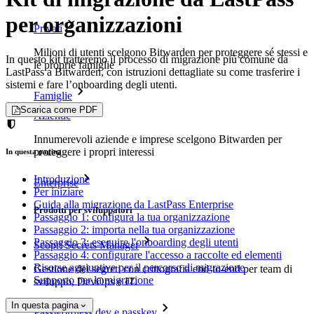
per organizzazioni
Privati
Milioni di utenti scelgono Bitwarden per proteggere sé stessi e
In questo kit tratteremo il processo di migrazione più comune da
le proprie famiglie
LastPass a Bitwarden, con istruzioni dettagliate su come trasferire i
sistemi e fare l’onboarding degli utenti.
Famiglie
Scarica come PDF
Aziende
Innumerevoli aziende e imprese scelgono Bitwarden per
proteggere i propri interessi
In questa pagina
Introduzione
Enterprise
Per iniziare
Guida alla migrazione da LastPass Enterprise
Prodotti per sviluppatori
Passaggio 1: configura la tua organizzazione
Passaggio 2: importa nella tua organizzazione
Passaggio 3: eseguire l'onboarding degli utenti
Scopri Secrets Manager
Passaggio 4: configurare l'accesso a raccolte ed elementi
Risorse aggiuntive per il percorso di migrazione
Gestione dei segreti con crittografia end-to-end per team di
Supporto per la migrazione
sviluppo, DevOps e IT.
In questa pagina
Passwordless.dev e passkey