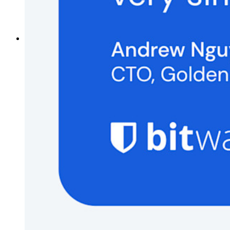
Generatore di nomi utente
Scopri tutti gli strumenti e le funzionalità
Risorse
Libreria risorse
Centro risorse
Blog
Eventi
Storie di successo
Confronto
Sicurezza e fiducia
Conformità di sicurezza
Open source
Programma Bug Bounty