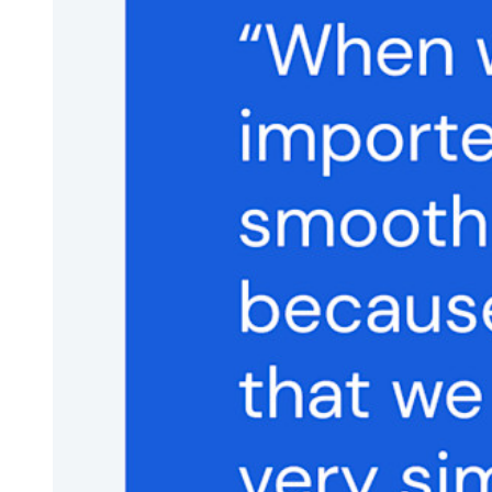
Condivisione sicura con Send
Integrazione alias email
Multipiattaforma con dispositivi illimitati
Funzionalità principali dei piani Business
Access Intelligence
Integrazione con directory
Integrazione SSO
Self-hosting di Bitwarden
Criteri Enterprise
Recupero account
Strumenti principali
Generatore di password
Tester di robustezza password
Generatore di passphrase