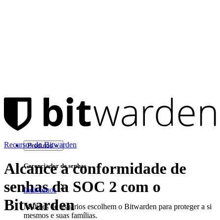
Recursos do Bitwarden
Produtos
Alcance a conformidade de
Gerenciador de senhas
senhas da SOC 2 com o
Indivíduos
Bitwarden
Milhões de usuários escolhem o Bitwarden para proteger a si
mesmos e suas famílias.