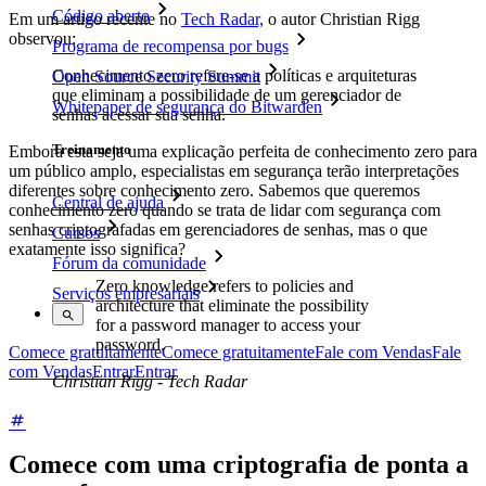
Código aberto
Em um artigo recente no
Tech Radar,
o autor Christian Rigg
observou:
Programa de recompensa por bugs
Conhecimento zero refere-se a políticas e arquiteturas
Open Source Security Summit
que eliminam a possibilidade de um gerenciador de
Whitepaper de segurança do Bitwarden
senhas acessar sua senha.
Treinamento
Embora esta seja uma explicação perfeita de conhecimento zero para
um público amplo, especialistas em segurança terão interpretações
diferentes sobre conhecimento zero. Sabemos que queremos
Central de ajuda
conhecimento zero quando se trata de lidar com segurança com
senhas criptografadas em gerenciadores de senhas, mas o que
Cursos
exatamente isso significa?
Fórum da comunidade
Zero knowledge refers to policies and
Serviços empresariais
architecture that eliminate the possibility
for a password manager to access your
password.
Comece gratuitamente
Comece gratuitamente
Fale com Vendas
Fale
com Vendas
Entrar
Entrar
Christian Rigg - Tech Radar
Comece com uma criptografia de ponta a