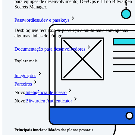
para equipes de desenvolvimento, DevOps e TI no Bitwarden
Secrets Manager.
Passwordless.dev e passkeys
Desbloqueie recursos de passkeys e muito mais com apenas
algumas linhas de código
Documentação para desenvolvedores
Explore mais
Integrações
Parceiros
Novo
Inteligência de acesso
Novo
Bitwarden Authenticator
Preços
Downloads
Funcionalidades
Principais funcionalidades dos planos pessoais