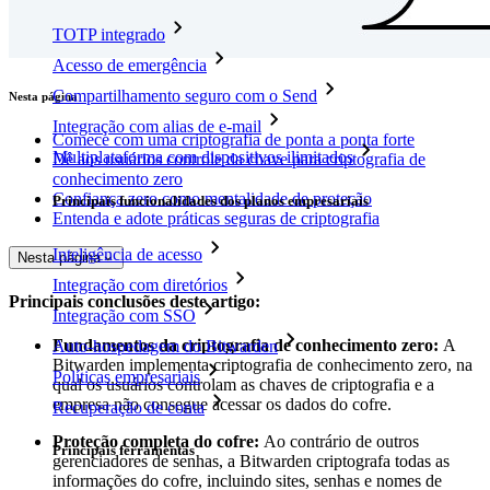
TOTP integrado
Acesso de emergência
Compartilhamento seguro com o Send
Nesta página
Integração com alias de e-mail
Comece com uma criptografia de ponta a ponta forte
Multiplataforma com dispositivos ilimitados
Dê aos usuários controle da chave para criptografia de
conhecimento zero
Confiança zero como mentalidade de proteção
Principais funcionalidades dos planos empresariais
Entenda e adote práticas seguras de criptografia
Inteligência de acesso
Nesta página
Integração com diretórios
Principais conclusões deste artigo:
Integração com SSO
Fundamentos da criptografia de conhecimento zero:
A
Auto-hospedagem do Bitwarden
Bitwarden implementa criptografia de conhecimento zero, na
Políticas empresariais
qual os usuários controlam as chaves de criptografia e a
empresa não consegue acessar os dados do cofre.
Recuperação de conta
Proteção completa do cofre:
Ao contrário de outros
Principais ferramentas
gerenciadores de senhas, a Bitwarden criptografa todas as
informações do cofre, incluindo sites, senhas e nomes de