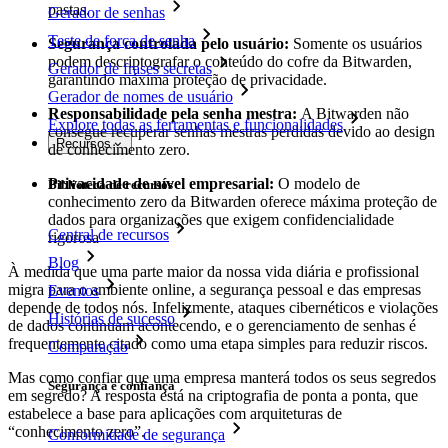
pastas.
Gerador de senhas
Teste de força de senha
Segurança controlada pelo usuário:
Somente os usuários
podem descriptografar o conteúdo do cofre da Bitwarden,
Gerador de frases secretas
garantindo máxima proteção de privacidade.
Gerador de nomes de usuário
Responsabilidade pela senha mestra:
A Bitwarden não
Explore todas as ferramentas e funcionalidades
consegue recuperar senhas mestras perdidas devido ao design
Recursos
de conhecimento zero.
Privacidade de nível empresarial:
O modelo de
Biblioteca de recursos
conhecimento zero da Bitwarden oferece máxima proteção de
dados para organizações que exigem confidencialidade
Central de recursos
rigorosa
Blog
À medida que uma parte maior da nossa vida diária e profissional
migra para o ambiente online, a segurança pessoal e das empresas
Eventos
depende de todos nós. Infelizmente, ataques cibernéticos e violações
Histórias de sucesso
de dados continuam acontecendo, e o gerenciamento de senhas é
frequentemente citado como uma etapa simples para reduzir riscos.
Comparação
Mas como confiar que uma empresa manterá todos os seus segredos
Segurança e confiança
em segredo? A resposta está na criptografia de ponta a ponta, que
estabelece a base para aplicações com arquiteturas de
“conhecimento zero”.
Conformidade de segurança