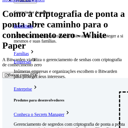
Produtos
Como a criptografia de ponta a
Gerenciador de senhas
ponta abre caminho para o
Indivíduos
conhecimento zero - White
Milhões de usuários escolhem o Bitwarden para proteger a si
mesmos e suas famílias.
Paper
Famílias
A Bitwarden viabiliza o gerenciamento de senhas com criptografia
Empresas
de conhecimento zero
Inúmeras empresas e organizações escolhem o Bitwarden
Baixar como PDF
para proteger seus interesses.
Enterprise
Produtos para desenvolvedores
Conheça o Secrets Manager
Gerenciamento de segredos com criptografia de ponta a ponta