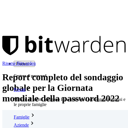
Risorse Bitwarden
Prodotti
Report completo del sondaggio
Gestore di password
globale per la Giornata
Privati
mondiale della password 2022
Milioni di utenti scelgono Bitwarden per proteggere sé stessi e
le proprie famiglie
Famiglie
Aziende