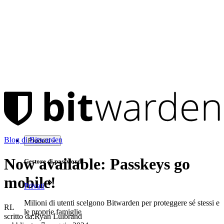
Blog di Bitwarden
Prodotti
Now available: Passkeys go
Gestore di password
mobile!
Privati
Milioni di utenti scelgono Bitwarden per proteggere sé stessi e
RL
le proprie famiglie
scritto da:
Ryan Luibrand