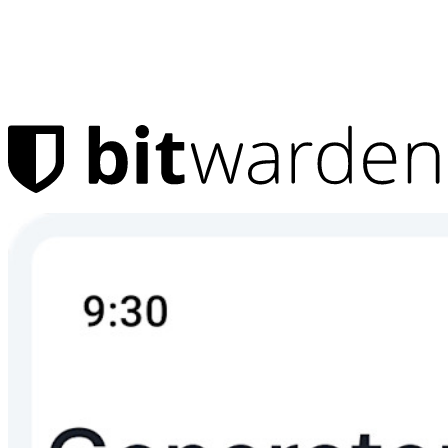
Prodotti
Gestore di password
Privati
Milioni di utenti scelgono Bitwarden per proteggere sé stessi e
le proprie famiglie
Famiglie
Aziende