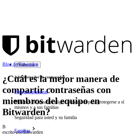
Blog de Bitwarden
Productos
¿Cuál es la mejor manera de
Administrador de contraseñas
compartir contraseñas con
Para uso personal
miembros del equipo en
Millones de usuarios eligen Bitwarden para protegerse a sí
mismos y a sus familias
Bitwarden?
Seguridad para usted y su familia
B
Familias
escrito por:
Bitwarden