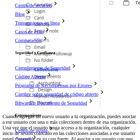
Centro de recursos
Blog
Transmisiones en línea
Casos de éxito
Comparación
Seguridad y Confianza
Cumplimiento de Seguridad
Código Abierto
Programa de Recompensas por Errores
Cumbre sobre seguridad de código abierto
Bitwarden Documento de Seguridad
Entrenamiento
Cuando agregas un nuevo usuario a tu organización, puedes asociar
a ese usuario con una o más colecciones dentro de esa organización.
Una vez que el usuario tenga acceso a tu organización, cualquier
Centro de ayuda
inicio de sesión colocado en las colecciones asociadas a ese usuario
estará disponible en su caja fuerte. Al asociar a un usuario con una
Courses