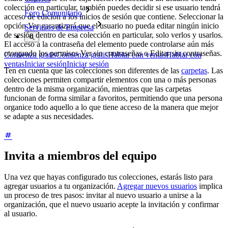
colección en particular, también puedes decidir si ese usuario tendrá
Foro Comunitario
acceso de edición a los inicios de sesión que contiene. Seleccionar la
opción Ver garantizará que el usuario no pueda editar ningún inicio
Servicios de Empresa
de sesión dentro de esa colección en particular, solo verlos y usarlos.
El acceso a la contraseña del elemento puede controlarse aún más
otorgando los permisos Ver sin contraseñas o Editar sin contraseñas.
Comienza gratis
Comienza gratis
Hablar con ventas
Hablar con
ventas
Iniciar sesión
Iniciar sesión
Ten en cuenta que las colecciones son diferentes de las
carpetas
. Las
colecciones permiten compartir elementos con una o más personas
dentro de la misma organización, mientras que las carpetas
funcionan de forma similar a favoritos, permitiendo que una persona
organice todo aquello a lo que tiene acceso de la manera que mejor
se adapte a sus necesidades.
Invita a miembros del equipo
Una vez que hayas configurado tus colecciones, estarás listo para
agregar usuarios a tu organización.
Agregar nuevos usuarios
implica
un proceso de tres pasos: invitar al nuevo usuario a unirse a la
organización, que el nuevo usuario acepte la invitación y confirmar
al usuario.