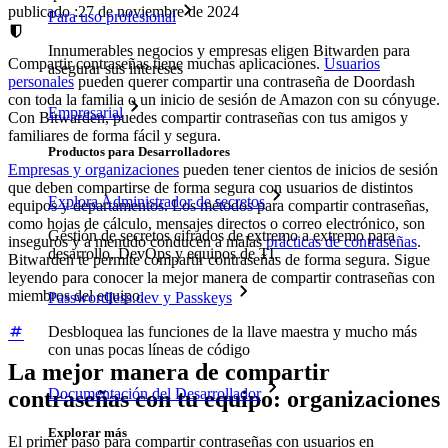
publicado
:
27 de noviembre de 2024
Para uso profesional
Innumerables negocios y empresas eligen Bitwarden para
Compartir contraseñas tiene muchas aplicaciones.
Usuarios
asegurar sus intereses
personales
pueden querer compartir una contraseña de Doordash
con toda la familia o un inicio de sesión de Amazon con su cónyuge.
Empresarial
Con Bitwarden, puedes compartir contraseñas con tus amigos y
familiares de forma fácil y segura.
Productos para Desarrolladores
Empresas y organizaciones
pueden tener cientos de inicios de sesión
que deben compartirse de forma segura con usuarios de distintos
Explora Administrador de secretos
equipos y departamentos. Los métodos para compartir contraseñas,
como hojas de cálculo, mensajes directos o correo electrónico, son
Gestión de secretos cifrados de extremo a extremo para
inseguros y a menudo conducen a malas
prácticas de contraseñas
.
desarrollo, DevOps y equipos de TI.
Bitwarden te permite compartir contraseñas de forma segura. Sigue
leyendo para conocer la mejor manera de compartir contraseñas con
miembros del equipo.
Passwordless.dev y Passkeys
Desbloquea las funciones de la llave maestra y mucho más
con unas pocas líneas de código
La mejor manera de compartir
Documentación del Desarrollador
contraseñas con tu equipo: organizaciones
Explorar más
El primer paso para compartir contraseñas con usuarios en