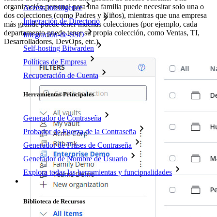
organización personal para una familia puede necesitar solo una o
Access Intelligence
dos colecciones (como Padres y Niños), mientras que una empresa
Integración de Directorio
más grande puede tener muchas colecciones (por ejemplo, cada
departamento puede tener su propia colección, como Ventas, TI,
Integración-de-SSO
Desarrolladores, DevOps, etc.).
Self-hosting Bitwarden
Políticas de Empresa
Recuperación de Cuenta
Herramientas Principales
Generador de Contraseña
Probador de Fuerza de la Contraseña
Generador de Frases de Contraseña
Generador de Nombre de Usuario
Explora todas las herramientas y funcionalidades
Recursos
Biblioteca de Recursos