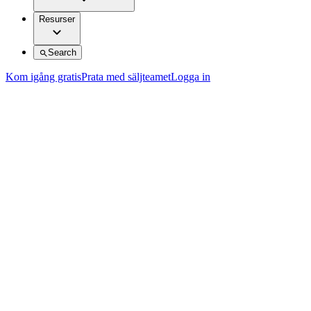
Resurser
Search
Kom igång gratis
Prata med säljteamet
Logga in