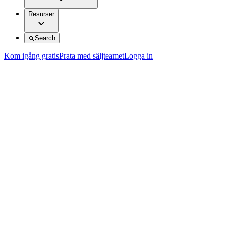
Resurser
Search
Kom igång gratis
Prata med säljteamet
Logga in