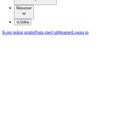
Resurser
Söka
Kom igång gratis
Prata med säljteamet
Logga in