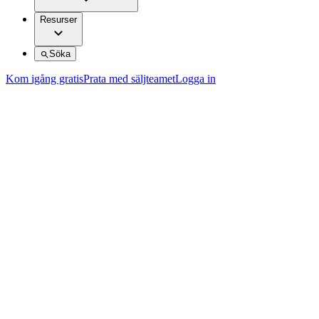
Resurser
Söka
Kom igång gratis
Prata med säljteamet
Logga in