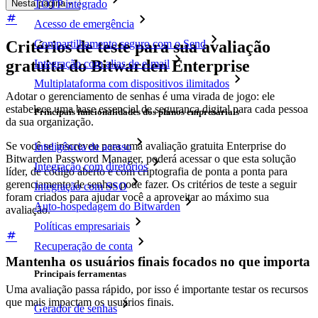
Nesta página
TOTP integrado
Acesso de emergência
Critérios de teste para sua avaliação
Compartilhamento seguro com o Send
gratuita do Bitwarden Enterprise
Integração com alias de e-mail
Multiplataforma com dispositivos ilimitados
Adotar o gerenciamento de senhas é uma virada de jogo: ele
estabelece uma base essencial de segurança digital para cada pessoa
Principais funcionalidades dos planos empresariais
da sua organização.
Se você se inscreveu para uma avaliação gratuita Enterprise do
Inteligência de acesso
Bitwarden Password Manager, poderá acessar o que esta solução
Integração com diretórios
líder, de código aberto e com criptografia de ponta a ponta para
gerenciamento de senhas pode fazer. Os critérios de teste a seguir
Integração com SSO
foram criados para ajudar você a aproveitar ao máximo sua
Auto-hospedagem do Bitwarden
avaliação.
Políticas empresariais
Recuperação de conta
Mantenha os usuários finais focados no que importa
Principais ferramentas
Uma avaliação passa rápido, por isso é importante testar os recursos
que mais impactam os usuários finais.
Gerador de senhas