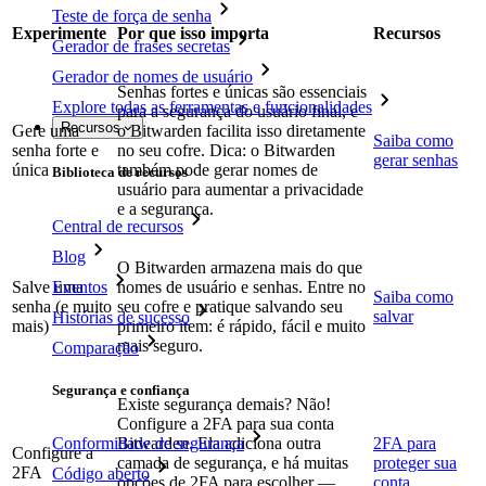
Teste de força de senha
Experimente
Por que isso importa
Recursos
Gerador de frases secretas
Gerador de nomes de usuário
Senhas fortes e únicas são essenciais
Explore todas as ferramentas e funcionalidades
para a segurança do usuário final, e
Recursos
Gere uma
o Bitwarden facilita isso diretamente
Saiba como
senha forte e
no seu cofre. Dica: o Bitwarden
gerar senhas
única
também pode gerar nomes de
Biblioteca de recursos
usuário para aumentar a privacidade
e a segurança.
Central de recursos
Blog
O Bitwarden armazena mais do que
Eventos
Salve uma
nomes de usuário e senhas. Entre no
Saiba como
senha (e muito
seu cofre e pratique salvando seu
salvar
Histórias de sucesso
mais)
primeiro item: é rápido, fácil e muito
mais seguro.
Comparação
Segurança e confiança
Existe segurança demais? Não!
Configure a 2FA para sua conta
Bitwarden. Ela adiciona outra
2FA para
Conformidade de segurança
Configure a
camada de segurança, e há muitas
proteger sua
2FA
Código aberto
opções de 2FA para escolher —
conta