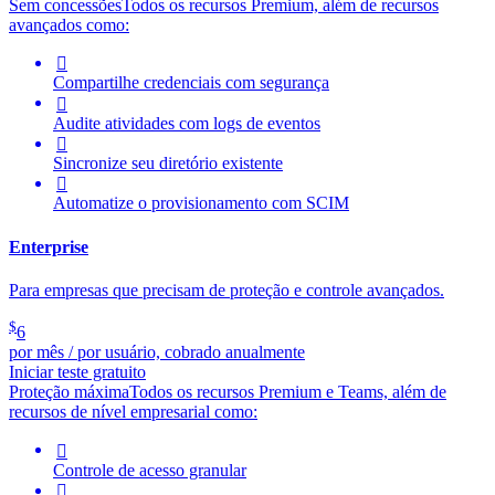
Sem concessões
Todos os recursos Premium, além de recursos
avançados como:

Compartilhe credenciais com segurança

Audite atividades com logs de eventos

Sincronize seu diretório existente

Automatize o provisionamento com SCIM
Enterprise
Para empresas que precisam de proteção e controle avançados.
$
6
por mês / por usuário, cobrado anualmente
Iniciar teste gratuito
Proteção máxima
Todos os recursos Premium e Teams, além de
recursos de nível empresarial como:

Controle de acesso granular
