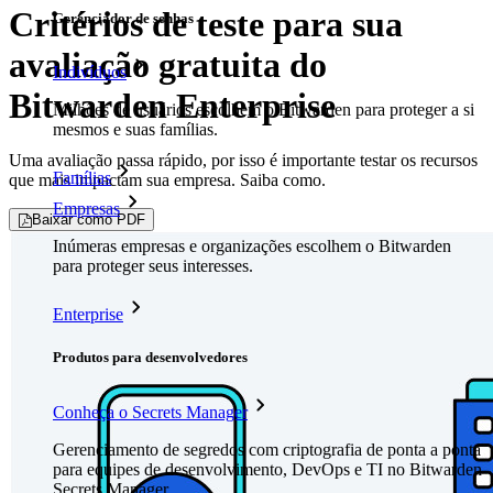
Critérios de teste para sua
Gerenciador de senhas
avaliação gratuita do
Indivíduos
Bitwarden Enterprise
Milhões de usuários escolhem o Bitwarden para proteger a si
mesmos e suas famílias.
Uma avaliação passa rápido, por isso é importante testar os recursos
Famílias
que mais impactam sua empresa. Saiba como.
Empresas
Baixar como PDF
Inúmeras empresas e organizações escolhem o Bitwarden
para proteger seus interesses.
Enterprise
Produtos para desenvolvedores
Conheça o Secrets Manager
Gerenciamento de segredos com criptografia de ponta a ponta
para equipes de desenvolvimento, DevOps e TI no Bitwarden
Secrets Manager.