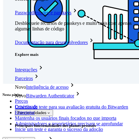
Passwordless.dev e passkeys
Desbloqueie recursos de passkeys e muito mais com apenas
algumas linhas de código
Documentação para desenvolvedores
Explore mais
Integrações
Parceiros
Novo
Inteligência de acesso
Nesta página
Novo
Bitwarden Authenticator
Preços
Downloads
Critérios de teste para sua avaliação gratuita do Bitwarden
Enterprise
Funcionalidades
Mantenha os usuários finais focados no que importa
Administradores e proprietários precisam se aprofundar
Principais funcionalidades dos planos pessoais
Inicie um teste e garanta o sucesso da adoção