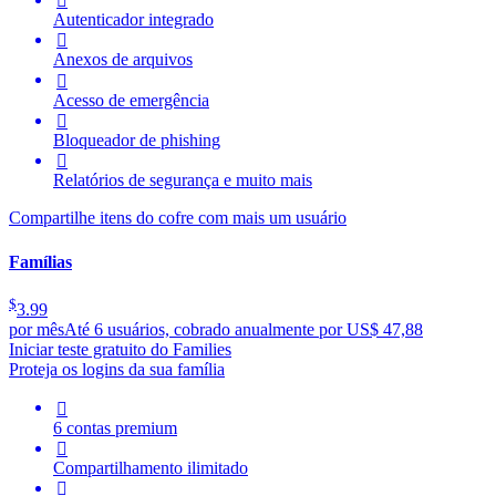

Autenticador integrado

Anexos de arquivos

Acesso de emergência

Bloqueador de phishing

Relatórios de segurança e muito mais
Compartilhe itens do cofre com mais um usuário
Famílias
$
3.99
por mês
Até 6 usuários, cobrado anualmente por US$ 47,88
Iniciar teste gratuito do Families
Proteja os logins da sua família

6 contas premium

Compartilhamento ilimitado
