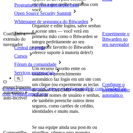
escolha a que melhor combina com
Programa de recompensa por bugs
você.
Open Source Security Summit
Whitepaper de segurança do Bitwarden
Organize e edite logins, salve senhas
e acesse sites — você verá em
Treinamento
Configure a
Experimente o
primeira mão como o Bitwarden se
extensão do
Bitwarden no
integra perfeitamente ao seu
navegador
seu navegador
navegador favorito (o Bitwarden
Central de ajuda
oferece suporte à maioria deles!)
Cursos
Fórum da comunidade
Um recurso favorito entre os
Serviços empresariais
usuários, o preenchimento
automático faz login em um site com
O
um clique (ou experimente as teclas
Configure o
preenchimento
Comece gratuitamente
Comece gratuitamente
Fale com Vendas
Fale
de atalho! Ctrl/CMD +Shift +L).
preenchimento
automático é
com Vendas
Entrar
Entrar
Além de nomes de usuário e senhas,
automático
auto-incrível
ele também preenche outros itens
seguros, como cartões de crédito,
identidades e muito mais.
Se sua equipe ainda usa post-its ou
Compartilhe
planilhas, ofereça uma maneira