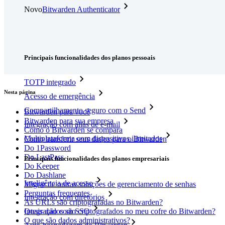
Novo
Bitwarden Authenticator
Preços
Downloads
Funcionalidades
Principais funcionalidades dos planos pessoais
TOTP integrado
Nesta página
Acesso de emergência
Compartilhamento seguro com o Send
Bitwarden para você
Bitwarden para sua empresa
Integração com alias de e-mail
Como o Bitwarden se compara
Multiplataforma com dispositivos ilimitados
Como transferir seus dados para o Bitwarden
Do 1Password
Do LastPass
Principais funcionalidades dos planos empresariais
Do Keeper
Do Dashlane
Inteligência de acesso
Migrar de outras soluções de gerenciamento de senhas
Perguntas frequentes
Integração com diretórios
As URLs são criptografadas no Bitwarden?
Integração com SSO
Quais dados são criptografados no meu cofre do Bitwarden?
O que são dados administrativos?