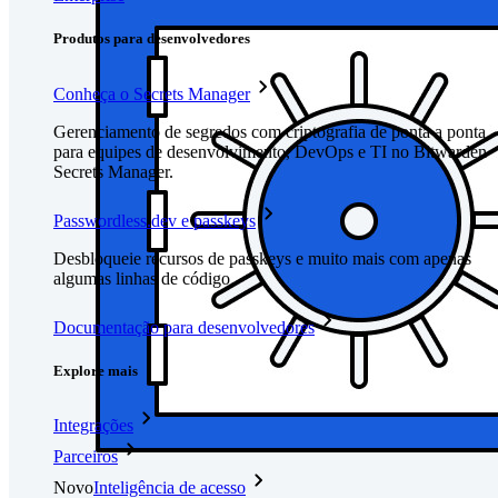
Produtos para desenvolvedores
Conheça o Secrets Manager
Gerenciamento de segredos com criptografia de ponta a ponta
para equipes de desenvolvimento, DevOps e TI no Bitwarden
Secrets Manager.
Passwordless.dev e passkeys
Desbloqueie recursos de passkeys e muito mais com apenas
algumas linhas de código
Documentação para desenvolvedores
Explore mais
Integrações
Parceiros
Novo
Inteligência de acesso