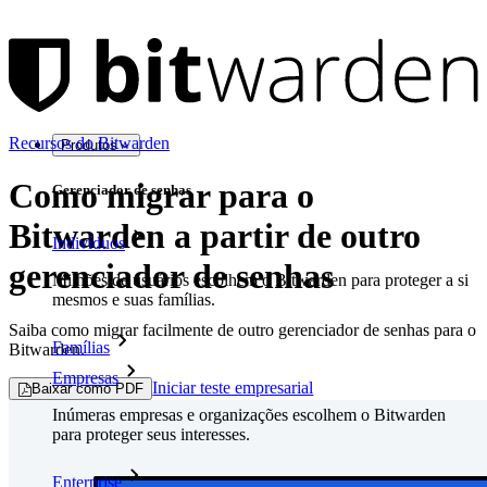
Recursos do Bitwarden
Produtos
Como migrar para o
Gerenciador de senhas
Bitwarden a partir de outro
Indivíduos
gerenciador de senhas
Milhões de usuários escolhem o Bitwarden para proteger a si
mesmos e suas famílias.
Saiba como migrar facilmente de outro gerenciador de senhas para o
Famílias
Bitwarden.
Empresas
Iniciar teste empresarial
Baixar como PDF
Inúmeras empresas e organizações escolhem o Bitwarden
para proteger seus interesses.
Enterprise