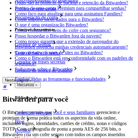
Auto-hospedagem do Bitwarden
Quais são as políticas de backup e retenção da Bitwarden?
Preciso de uma conta Premium para compartilhar senhas?
Políticas empresariais
Como faço para atualizar para uma assinatura Families?
Recuperação de conta
Como importo meus dados para o Bitwarden?
O que é uma organização Bitwarden?
Principais ferramentas
Como compartilho itens do cofre com segurança?
Posso hospedar o Bitwarden fora da nuvem?
Como posso garantir que a extensão de navegador do
Gerador de senhas
Bitwarden preencha minhas credenciais automaticamente?
Como desativo ícones de sites no Bitwarden?
Teste de força de senha
Como o Bitwarden está em conformidade com os padrões de
Gerador de frases secretas
segurança?
Saiba mais sobre o Bitwarden
Gerador de nomes de usuário
Explore todas as ferramentas e funcionalidades
Nesta página
Recursos
Bitwarden para você
Biblioteca de recursos
O Bitwarden permite que
você e seus familiares
gerenciem e
Central de recursos
protejam de forma prática todos os aspectos da vida online,
Blog
incluindo logins, identidades, cartões de crédito, notas e códigos
TOTP. Com criptografia de ponta a ponta AES de 256 bits, o
Eventos
Bitwarden cria um cofre seguro com todos os campos inseridos