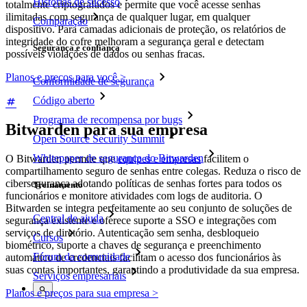
Histórias de sucesso
totalmente criptografados e permite que você acesse senhas
ilimitadas com segurança de qualquer lugar, em qualquer
Comparação
dispositivo. Para camadas adicionais de proteção, os relatórios de
integridade do cofre melhoram a segurança geral e detectam
Segurança e confiança
possíveis violações de dados ou senhas fracas.
Planos e preços para você >
Conformidade de segurança
Código aberto
Programa de recompensa por bugs
Bitwarden para sua empresa
Open Source Security Summit
Whitepaper de segurança do Bitwarden
O Bitwarden permite que
equipes e empresas
facilitem o
compartilhamento seguro de senhas entre colegas. Reduza o risco de
cibersegurança adotando políticas de senhas fortes para todos os
Treinamento
funcionários e monitore atividades com logs de auditoria. O
Bitwarden se integra perfeitamente ao seu conjunto de soluções de
Central de ajuda
segurança existente e oferece suporte a SSO e integrações com
serviços de diretório. Autenticação sem senha, desbloqueio
Cursos
biométrico, suporte a chaves de segurança e preenchimento
Fórum da comunidade
automático de credenciais facilitam o acesso dos funcionários às
suas contas importantes, garantindo a produtividade da sua empresa.
Serviços empresariais
Planos e preços para sua empresa >