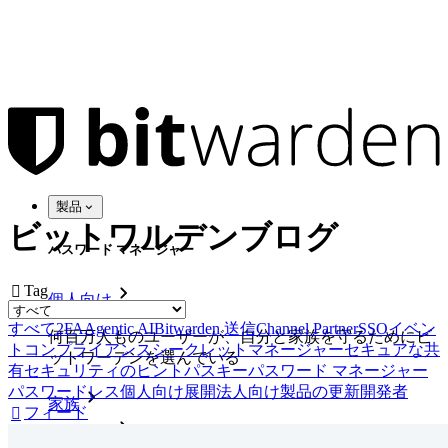
製品
ビットワルデンブログ
パスワード マネージャー
Tag

個人向け
すべて
2FA
Agentic AI
Bitwarden 送信
Channel Partner
SSO
イベン
何百万人ものユーザーが、自分と家族を守るためにビ
ト
コンプライアンス
シークレットマネージャー
セキュアな共
ットワーデンを選んでいる
有
セキュリティのヒント
パスキー
パスワード マネージャー
パスワードレス
個人向け
展開
法人向け
製品の更新
開発者
家族
フィード

法人向け