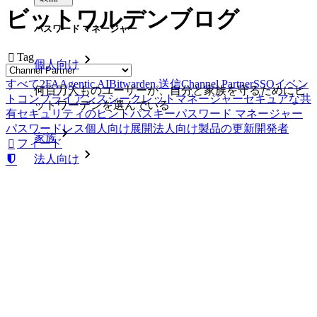
ビットワルデンブログ
パスワード マネージャー
Tag

個人向け
すべて
2FA
Agentic AI
Bitwarden 送信
Channel Partner
SSO
イベン
何百万人ものユーザーが、自分と家族を守るためにビ
ト
コンプライアンス
シークレットマネージャー
セキュアな共
ットワーデンを選んでいる
有
セキュリティのヒント
パスキー
パスワード マネージャー
パスワードレス
個人向け
展開
法人向け
製品の更新
開発者
家族
フィード

法人向け
published: July 7, 2025
数え切れないほどの企業やビジネスが、自社の利益を
確保するためにビットワルデンを選んでいます。
展開
▪
セキュリティのヒント
▪
法人向け
▪
パスワード マネージ
ャー
▪
Channel Partner
エンタープライズ
Secure password management for MSPs
開発者向け製品
Bitwarden is an ideal solution for managed service providers
(MSPs), resellers, and MSSPs looking to expand their services and
シークレットマネージャーを見る
enhance password management.