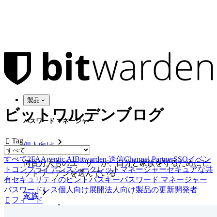
製品
ビットワルデンブログ
パスワード マネージャー
Tag

個人向け
すべて
2FA
Agentic AI
Bitwarden 送信
Channel Partner
SSO
イベン
何百万人ものユーザーが、自分と家族を守るためにビ
ト
コンプライアンス
シークレットマネージャー
セキュアな共
ットワーデンを選んでいる
有
セキュリティのヒント
パスキー
パスワード マネージャー
パスワードレス
個人向け
展開
法人向け
製品の更新
開発者
家族
フィード

法人向け