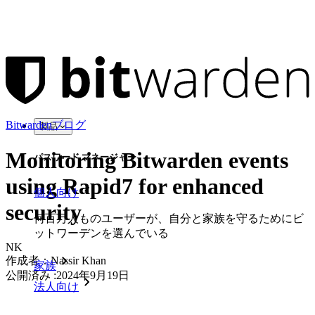
Bitwardenブログ
製品
Monitoring Bitwarden events
パスワード マネージャー
using Rapid7 for enhanced
個人向け
security
何百万人ものユーザーが、自分と家族を守るためにビ
ットワーデンを選んでいる
NK
作成者：
Nassir Khan
家族
公開済み
:
2024年9月19日
法人向け
数え切れないほどの企業やビジネスが、自社の利益を