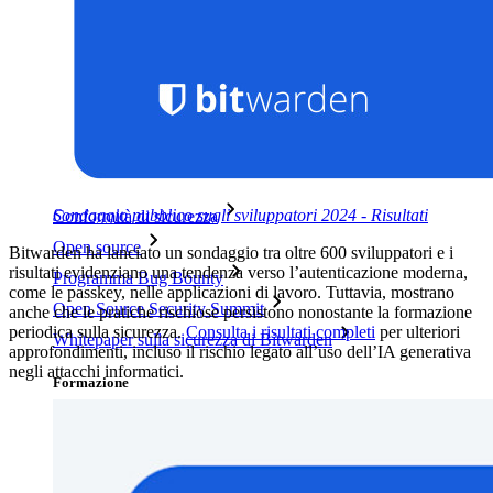
Blog
Eventi
Storie di successo
Confronto
Sicurezza e fiducia
Sondaggio pubblico sugli sviluppatori 2024 - Risultati
Conformità di sicurezza
Open source
Bitwarden ha lanciato un sondaggio tra oltre 600 sviluppatori e i
risultati evidenziano una tendenza verso l’autenticazione moderna,
Programma Bug Bounty
come le passkey, nelle applicazioni di lavoro. Tuttavia, mostrano
Open Source Security Summit
anche che le pratiche rischiose persistono nonostante la formazione
periodica sulla sicurezza.
Consulta i risultati completi
per ulteriori
Whitepaper sulla sicurezza di Bitwarden
approfondimenti, incluso il rischio legato all’uso dell’IA generativa
negli attacchi informatici.
Formazione
Centro assistenza
Corsi