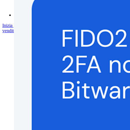
Forum della community
Servizi Enterprise
Inizia gratis
Inizia gratis
Contatta il reparto vendite
Contatta il reparto
vendite
Accedi
Accedi