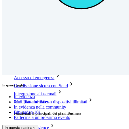
Integrazioni
Partner
Nuovo
Access Intelligence
Nuovo
Bitwarden Authenticator
Prezzi
Download
Funzionalità
Funzionalità principali dei piani personali
TOTP integrato
Accesso di emergenza
Condivisione sicura con Send
In questa pagina
Integrazione alias email
In evidenza
Altri Bits and Bites
Multipiattaforma con dispositivi illimitati
In evidenza nella community
Bitwarden 101
Funzionalità principali dei piani Business
Partecipa a un prossimo evento
Access Intelligence
In questa pagina