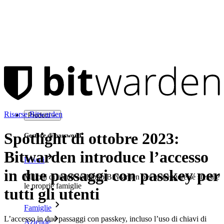
Risorse Bitwarden
Prodotti
Spotlight di ottobre 2023:
Gestore di password
Bitwarden introduce l’accesso
Privati
in due passaggi con passkey per
Milioni di utenti scelgono Bitwarden per proteggere sé stessi e
le proprie famiglie
tutti gli utenti
Famiglie
L’accesso in due passaggi con passkey, incluso l’uso di chiavi di
Aziende