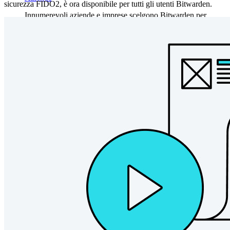
sicurezza FIDO2, è ora disponibile per tutti gli utenti Bitwarden.
Innumerevoli aziende e imprese scelgono Bitwarden per
proteggere i propri interessi
Enterprise
Prodotti per sviluppatori
Scopri Secrets Manager
Gestione dei segreti con crittografia end-to-end per team di
sviluppo, DevOps e IT.
Passwordless.dev e passkey
Sblocca le funzionalità passkey e molto altro con poche righe
di codice
Documentazione per sviluppatori
Scopri di più