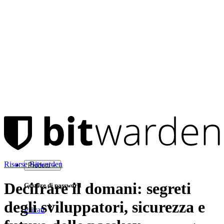
Risorse Bitwarden
Prodotti
Decifrare il domani: segreti
Gestore di password
degli sviluppatori, sicurezza e
Privati