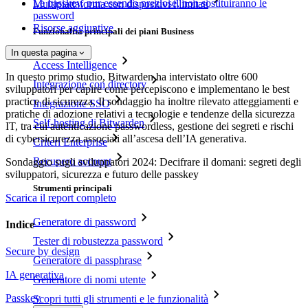
Le passkey, pur essendo preziose, non sostituiranno le
Multipiattaforma con dispositivi illimitati
password
Risorse aggiuntive
Funzionalità principali dei piani Business
In questa pagina
Access Intelligence
In questo primo studio, Bitwarden ha intervistato oltre 600
Integrazione con directory
sviluppatori per capire come percepiscono e implementano le best
practice di sicurezza. Il sondaggio ha inoltre rilevato atteggiamenti e
Integrazione SSO
pratiche di adozione relativi a tecnologie e tendenze della sicurezza
Self-hosting di Bitwarden
IT, tra cui autenticazione passwordless, gestione dei segreti e rischi
di cybersicurezza associati all’ascesa dell’IA generativa.
Criteri Enterprise
Recupero account
Sondaggio sugli sviluppatori 2024: Decifrare il domani: segreti degli
sviluppatori, sicurezza e futuro delle passkey
Strumenti principali
Scarica il report completo
Generatore di password
Indice
Tester di robustezza password
Secure by design
Generatore di passphrase
IA generativa
Generatore di nomi utente
Passkey
Scopri tutti gli strumenti e le funzionalità