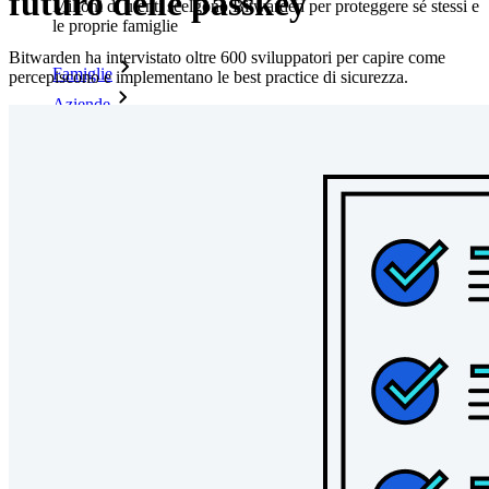
futuro delle passkey
Milioni di utenti scelgono Bitwarden per proteggere sé stessi e
le proprie famiglie
Bitwarden ha intervistato oltre 600 sviluppatori per capire come
Famiglie
percepiscono e implementano le best practice di sicurezza.
Aziende
Innumerevoli aziende e imprese scelgono Bitwarden per
proteggere i propri interessi
Enterprise
Prodotti per sviluppatori
Scopri Secrets Manager
Gestione dei segreti con crittografia end-to-end per team di
sviluppo, DevOps e IT.
Passwordless.dev e passkey
Sblocca le funzionalità passkey e molto altro con poche righe
di codice