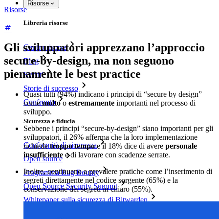
Risorse
Risorse
Libreria risorse
Gli sviluppatori apprezzano l’approccio
Centro risorse
secure-by-design, ma non seguono
Blog
pienamente le best practice
Eventi
Storie di successo
Quasi tutti (94%) indicano i principi di “secure by design”
Confronto
come
molto
o
estremamente
importanti nel processo di
sviluppo.
Sicurezza e fiducia
Sebbene i principi “secure-by-design” siano importanti per gli
sviluppatori, il 26% afferma che la loro implementazione
Conformità di sicurezza
richiede
troppo tempo
e il 18% dice di avere
personale
insufficiente
e di lavorare con scadenze serrate.
Open source
Inoltre, continuano a prevalere pratiche come l’inserimento di
Programma Bug Bounty
segreti direttamente nel codice sorgente (65%) e la
Open Source Security Summit
conservazione dei segreti in chiaro (55%).
Whitepaper sulla sicurezza di Bitwarden
Formazione