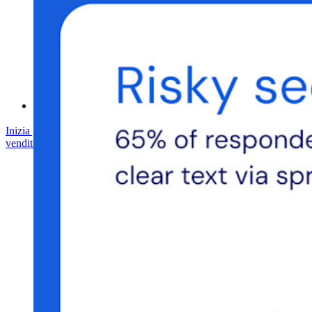
Centro assistenza
Corsi
Forum della community
Servizi Enterprise
Inizia gratis
Inizia gratis
Contatta il reparto vendite
Contatta il reparto
vendite
Accedi
Accedi