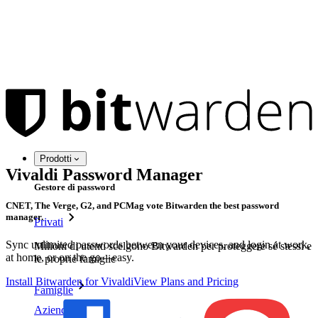
Prodotti
Vivaldi Password Manager
Gestore di password
CNET, The Verge, G2, and PCMag vote Bitwarden the best password
manager.
Privati
Sync unlimited passwords between your devices, and login at work,
Milioni di utenti scelgono Bitwarden per proteggere sé stessi e
at home, or on the go—easy.
le proprie famiglie
Install Bitwarden for Vivaldi
View Plans and Pricing
Famiglie
Aziende