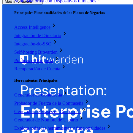
Multiplataforma con Dispositivos Ilimitados
Más información
Principales Funcionalidades de los Planes de Negocios
Access Intelligence
Integración de Directorio
Integración-de-SSO
Self-hosting Bitwarden
Políticas de Empresa
Recuperación de Cuenta
Herramientas Principales
Generador de Contraseña
Probador de Fuerza de la Contraseña
Generador de Frases de Contraseña
Generador de Nombre de Usuario
Explora todas las herramientas y funcionalidades