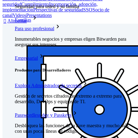
seguridad
Cumplimiento
Incorporación, adopción,
Seguridad para usted y su familia
implementación
Perspectivas de seguridad
SSO
Socio de
canal
Videos
Presentations
Familias
Alimentar

Para uso profesional
Innumerables negocios y empresas eligen Bitwarden para
asegurar sus intereses
Empresarial
Productos para Desarrolladores
Explora Administrador de secretos
Gestión de secretos cifrados de extremo a extremo para
desarrollo, DevOps y equipos de TI.
Passwordless.dev y Passkeys
Desbloquea las funciones de la llave maestra y mucho más
con unas pocas líneas de código