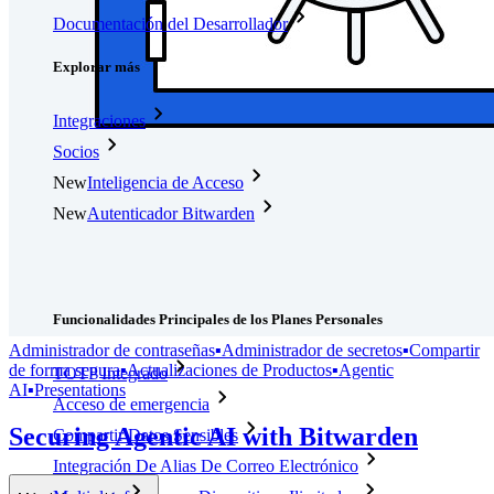
Documentación del Desarrollador
Explorar más
Integraciones
Socios
New
Inteligencia de Acceso
New
Autenticador Bitwarden
Precios
Descargar
Herramientas & Funcionalidades
Funcionalidades Principales de los Planes Personales
Administrador de contraseñas
▪
Administrador de secretos
▪
Compartir
de forma segura
▪
Actualizaciones de Productos
▪
Agentic
TOTP Integrado
AI
▪
Presentations
Acceso de emergencia
Securing Agentic AI with Bitwarden
Compartir Datos Sensibles
Integración De Alias De Correo Electrónico