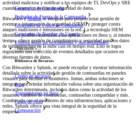
actividad maliciosa y notificar a los equipos de TI, DevOps y SRE
cuando ocurre un evento de seguridad de datos.
Generador de Contraseña
Probador de Fuerza de la Contraseña
Bitwarden y
Splunk
se integran para proporcionar gestión de
eventos e información de seguridad (SIEM) y proteger contra
Generador de Frases de Contraseña
ataques maliciosos e intrusiones en la red. La tecnología SIEM
Generador de Nombre de Usuario
identifica posibles amenazas a las aplicaciones en línea y, al mismo
tiempo, ofrece gestión de cumplimiento y seguridad para los datos
Explora todas las herramientas y funcionalidades
de infraestructura en la nube casi en tiempo real. Esto se logra
Recursos
registrando una colección de eventos detallados que ocurren en
diversas fuentes de datos.
Biblioteca de Recursos
Con Bitwarden y Splunk, se puede recopilar y mostrar información
detallada sobre la actividad de gestión de contraseñas en paneles
Centro de recursos
visuales para facilitar el monitoreo. Juntas, ambas soluciones se
integran para brindar información valiosa sobre una organización de
Blog
Bitwarden determinada, incluidos datos como la actividad de los
Transmisiones en línea
usuarios, cambios de contraseñas, contraseñas compartidas y más.
Combinado con el monitoreo de otra infraestructura, aplicaciones y
Casos de éxito
redes, Splunk ofrece una vista integral de la seguridad de la
Comparación
empresa.
Seguridad y Confianza