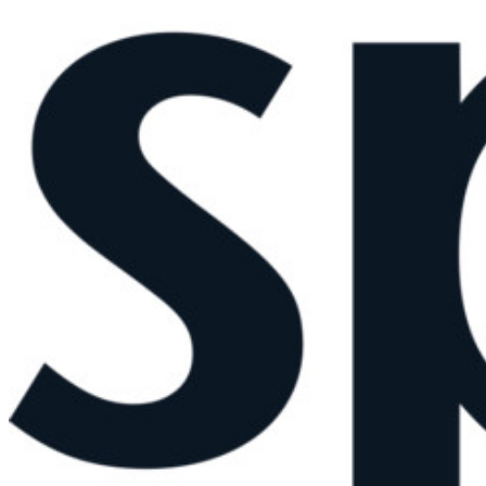
Gestión de secretos cifrados de extremo a extremo para
desarrollo, DevOps y equipos de TI.
Passwordless.dev y Passkeys
Desbloquea las funciones de la llave maestra y mucho más
con unas pocas líneas de código
Documentación del Desarrollador
Explorar más
Integraciones
Socios
Nuevo
Inteligencia de Acceso
Nuevo
Autenticador Bitwarden
Precios
Descargar
Herramientas & Funcionalidades
Funcionalidades Principales de los Planes Personales