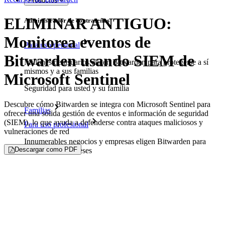
Productos
ELIMINAR ANTIGUO:
Administrador de contraseñas
Monitorea eventos de
Para uso personal
Bitwarden usando SIEM de
Millones de usuarios eligen Bitwarden para protegerse a sí
mismos y a sus familias
Microsoft Sentinel
Seguridad para usted y su familia
Descubre cómo Bitwarden se integra con Microsoft Sentinel para
Familias
ofrecer una sólida gestión de eventos e información de seguridad
(SIEM), lo que ayuda a defenderse contra ataques maliciosos y
Para uso profesional
vulneraciones de red
Innumerables negocios y empresas eligen Bitwarden para
Descargar como PDF
asegurar sus intereses
Empresarial
Productos para Desarrolladores
Explora Administrador de secretos