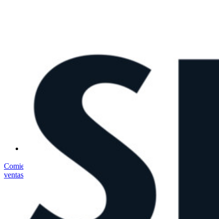
Cumplimiento de Seguridad
Código Abierto
Programa de Recompensas por Errores
Cumbre sobre seguridad de código abierto
Bitwarden Documento de Seguridad
Entrenamiento
Centro de ayuda
Courses
Foro Comunitario
Servicios de Empresa
Comienza gratis
Comienza gratis
Hablar con ventas
Hablar con
ventas
Iniciar sesión
Iniciar sesión