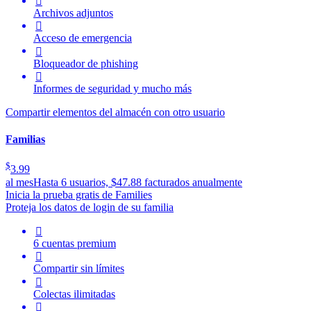

Archivos adjuntos

Acceso de emergencia

Bloqueador de phishing

Informes de seguridad y mucho más
Compartir elementos del almacén con otro usuario
Familias
$
3.99
al mes
Hasta 6 usuarios, $47.88 facturados anualmente
Inicia la prueba gratis de Families
Proteja los datos de login de su familia

6 cuentas premium

Compartir sin límites

Colectas ilimitadas
