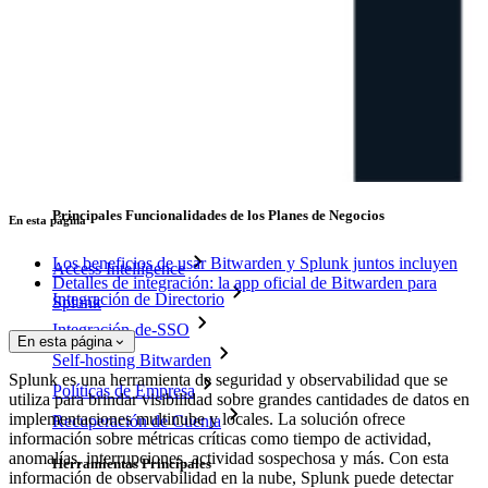
TOTP Integrado
Acceso de emergencia
Compartir Datos Sensibles
Integración De Alias De Correo Electrónico
Multiplataforma con Dispositivos Ilimitados
Principales Funcionalidades de los Planes de Negocios
En esta página
Los beneficios de usar Bitwarden y Splunk juntos incluyen
Access Intelligence
Detalles de integración: la app oficial de Bitwarden para
Integración de Directorio
Splunk
Integración-de-SSO
En esta página
Self-hosting Bitwarden
Splunk es una herramienta de seguridad y observabilidad que se
Políticas de Empresa
utiliza para brindar visibilidad sobre grandes cantidades de datos en
implementaciones multinube y locales. La solución ofrece
Recuperación de Cuenta
información sobre métricas críticas como tiempo de actividad,
anomalías, interrupciones, actividad sospechosa y más. Con esta
Herramientas Principales
información de observabilidad en la nube, Splunk puede detectar