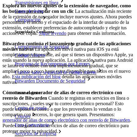
Transmisiones en línea
Explora los nuevos ajustes de la extensión de navegador, como
los botones para copiar con un clic
La actualización más reciente
Casos de éxito
de la extensión de navegador incluye nuevos ajustes. Ahora puedes
Comparación
personalizar el ancho y el espaciado de la interfaz de usuario de la
extensión, establecer preferencias de autocompletado y elegir tus
Seguridad y Confianza
acciones de copia.
Sigue leyendo
para obtener más información.
Bitwarden continúa el lanzamiento gradual de las aplicaciones
Cumplimiento de Seguridad
móviles nativas
La aplicación móvil nativa para iOS ya está
completamente disponible, así que si tienes un dispositivo Apple, ya
Código Abierto
estás usando la nueva aplicación. La aplicación nativa para Android
Programa de Recompensas por Errores
se lanzó en octubre con una implementación gradual, que se
ampliará poco a poco hasta estar disponible para todos en el nuevo
Cumbre sobre seguridad de código abierto
año.
Esta publicación del blog
detalla las aplicaciones móviles
Bitwarden Documento de Seguridad
nativas.
Cómo usar el generador de alias de correo electrónico con
Entrenamiento
reenvío de Bitwarden
Cuando te registras en servicios en línea o
suscripciones, ¿sueles usar tu correo electrónico personal? Esto
Centro de ayuda
puede exponer tu correo a que los proveedores lo vendan o lo
compartan con terceros, lo que genera spam. Presentamos:
Courses
generador de alias de correo electrónico con reenvío de Bitwarden
.
Foro Comunitario
Puedes integrarlo con servicios de alias de correo electrónico para
proteger mejor tu privacidad.
Servicios de Empresa