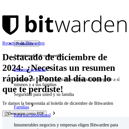
Recursos de Bitwarden
Productos
Destacado de diciembre de
Administrador de contraseñas
2024: ¿Necesitas un resumen
Para uso personal
rápido? ¡Ponte al día con lo
Millones de usuarios eligen Bitwarden para protegerse a sí
mismos y a sus familias
que te perdiste!
Seguridad para usted y su familia
Te damos la bienvenida al boletín de diciembre de Bitwarden
Familias
Descargar como PDF
Para uso profesional
Innumerables negocios y empresas eligen Bitwarden para