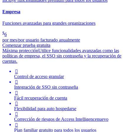
Incluye funcionalidades premium para todos los usuarios
Empresa
Funciones avanzadas para grandes organizaciones
$
6
por mes/por usuario facturado anualmente
Comenzar prueba gratuita
Máxima protección
Utilice funcionalidades avanzadas como las
políticas de empresa, el SSO sin contraseña y la recuperación de
cuentas.

Control de acceso granular

Integración de SSO sin contraseña

Fácil recuperación de cuenta

Flexibilidad para auto hospedarse

Corrección de riesgos de
Access Intelligence
nuevo

Plan familiar gratuito para todos los usuarios