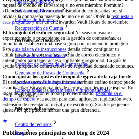
Integración-de-SSO
tarjetas de crédito en Bitwarden si no eres miembro Premium?
¿Deberías usar más de un administrador de contraseñas por si
Self-hosting Bitwarden
olvidas la contraseña maestra de uno de ellos? Obtén la
respuesta a
Políticas de Empresa
esas preguntas
y más en el Bitwarden Vault Hours de noviembre.
Recuperación de Cuenta
El triángulo del éxito en seguridad
Ya seas un usuario
experimentado o principiante en la gestión de contraseñas, es
Herramientas Principales
importante establecer una base segura para mantenerte protegido.
Esta
guía básica de instrucciones
detalla cómo configurar tu
administrador de contraseñas, cuenta de correo electrónico y
Generador de Contraseña
autenticador para tener acceso confiable y seguridad. La guía te
Probador de Fuerza de la Contraseña
ayuda a prepararte contra errores de seguridad demasiado comunes.
Generador de Frases de Contraseña
Cómo ajustar los ajustes de tiempo de espera de la caja fuerte
Generador de Nombre de Usuario
El tiempo de espera de la caja fuerte determina cuánto tiempo puede
estar inactivo Bitwarden antes de cerrarse por tiempo de espera. En
Explora todas las herramientas y funcionalidades
lugar de quedarte con el modo predeterminado,
personaliza el
Recursos
tiempo de espera
y la acción para cada aplicación (aplicación web,
extensión de navegador, móvil y de escritorio). Son los pequeños
Biblioteca de Recursos
ajustes los que pueden marcar una gran diferencia.
Centro de recursos
Publicaciones principales del blog de 2024
Blog