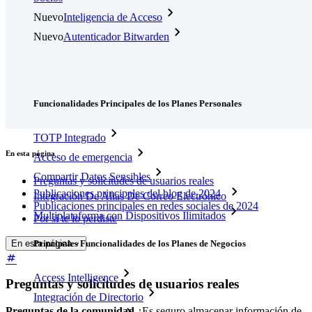
Nuevo
Inteligencia de Acceso
Nuevo
Autenticador Bitwarden
Precios
Descargar
Herramientas & Funcionalidades
Funcionalidades Principales de los Planes Personales
TOTP Integrado
En esta página
Acceso de emergencia
Compartir Datos Sensibles
Preguntas y solicitudes de usuarios reales
Publicaciones principales del blog de 2024
Integración De Alias De Correo Electrónico
Publicaciones principales en redes sociales de 2024
Multiplataforma con Dispositivos Ilimitados
Por si te lo perdiste
Principales Funcionalidades de los Planes de Negocios
En esta página
Access Intelligence
Preguntas y solicitudes de usuarios reales
Integración de Directorio
Preguntas de la comunidad
¿Es seguro almacenar información de