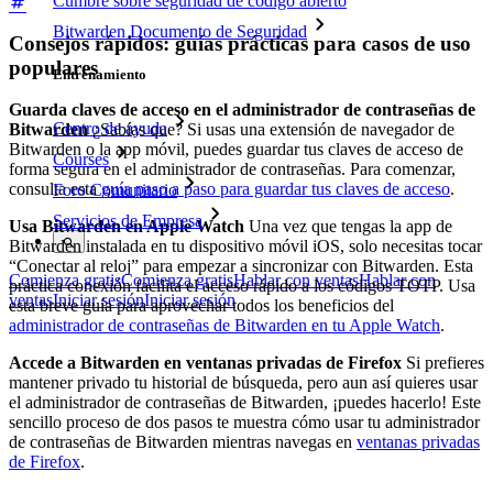
Cumbre sobre seguridad de código abierto
Bitwarden Documento de Seguridad
Consejos rápidos: guías prácticas para casos de uso
populares
Entrenamiento
Guarda claves de acceso en el administrador de contraseñas de
Centro de ayuda
Bitwarden
¿Sabías que? Si usas una extensión de navegador de
Bitwarden o la app móvil, puedes guardar tus claves de acceso de
Courses
forma segura en el administrador de contraseñas. Para comenzar,
consulta esta
guía paso a paso para guardar tus claves de acceso
.
Foro Comunitario
Servicios de Empresa
Usa Bitwarden en Apple Watch
Una vez que tengas la app de
Bitwarden instalada en tu dispositivo móvil iOS, solo necesitas tocar
“Conectar al reloj” para empezar a sincronizar con Bitwarden. Esta
Comienza gratis
Comienza gratis
Hablar con ventas
Hablar con
práctica conexión facilita el acceso rápido a los códigos TOTP. Usa
ventas
Iniciar sesión
Iniciar sesión
esta breve guía para aprovechar todos los beneficios del
administrador de contraseñas de Bitwarden en tu Apple Watch
.
Accede a Bitwarden en ventanas privadas de Firefox
Si prefieres
mantener privado tu historial de búsqueda, pero aun así quieres usar
el administrador de contraseñas de Bitwarden, ¡puedes hacerlo! Este
sencillo proceso de dos pasos te muestra cómo usar tu administrador
de contraseñas de Bitwarden mientras navegas en
ventanas privadas
de Firefox
.