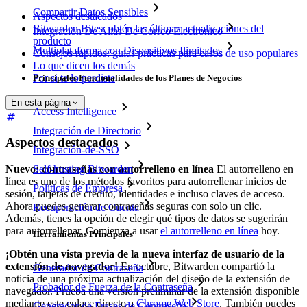
Compartir Datos Sensibles
Aspectos destacados
Bitwarden Bites: obtén las últimas actualizaciones del
Integración De Alias De Correo Electrónico
producto
Multiplataforma con Dispositivos Ilimitados
Consejos rápidos: guías prácticas para casos de uso populares
Lo que dicen los demás
Por si te lo perdiste
Principales Funcionalidades de los Planes de Negocios
En esta página
Access Intelligence
Integración de Directorio
Aspectos destacados
Integración-de-SSO
Nuevo: contraseñas con autorrelleno en línea
El autorrelleno en
Self-hosting Bitwarden
línea es uno de los métodos favoritos para autorrellenar inicios de
Políticas de Empresa
sesión, tarjetas de crédito, identidades e incluso claves de acceso.
Ahora puedes generar contraseñas seguras con solo un clic.
Recuperación de Cuenta
Además, tienes la opción de elegir qué tipos de datos se sugerirán
para autorrellenar. Comienza a usar
el autorrelleno en línea
hoy.
Herramientas Principales
¡Obtén una vista previa de la nueva interfaz de usuario de la
extensión de navegador!
En octubre, Bitwarden compartió la
Generador de Contraseña
noticia de una próxima actualización del diseño de la extensión de
Probador de Fuerza de la Contraseña
navegador. Prueba una versión preliminar de la extensión disponible
mediante este enlace directo a
Chrome Web Store
. También puedes
Generador de Frases de Contraseña