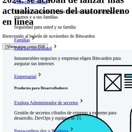
Para uso personal
actualizaciones del autorrelleno
Millones de usuarios eligen Bitwarden para protegerse a sí
mismos y a sus familias
en línea
Seguridad para usted y su familia
Bienvenido al boletín de noviembre de Bitwarden
Familias
Descargar como PDF
Para uso profesional
Innumerables negocios y empresas eligen Bitwarden para
asegurar sus intereses
Empresarial
Productos para Desarrolladores
Explora Administrador de secretos
Gestión de secretos cifrados de extremo a extremo para
desarrollo, DevOps y equipos de TI.
Passwordless.dev y Passkeys