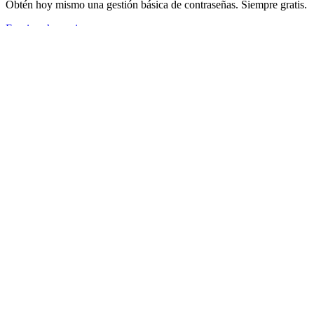
Obtén hoy mismo una gestión básica de contraseñas. Siempre gratis.
Empiece hoy mismo
Equipos
Protección resistente para equipos en crecimiento
$
4
por mes/por usuario facturado anualmente
Comenzar prueba gratuita
Sin concesiones
Comparta datos sensibles de manera segura con
compañeros de trabajo, entre departamentos o con toda la empresa.

Comparte credenciales de forma segura

Seguimiento de actividad con registros de eventos

Sincronice su directorio existente

Automatizar el aprovisionamiento con SCIM
Incluye funcionalidades premium para todos los usuarios