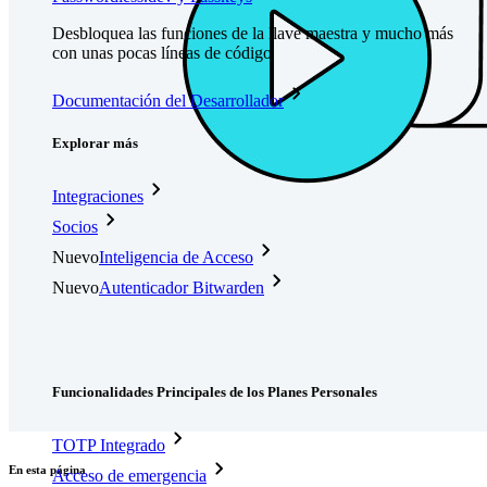
Desbloquea las funciones de la llave maestra y mucho más
con unas pocas líneas de código
Documentación del Desarrollador
Explorar más
Integraciones
Socios
Nuevo
Inteligencia de Acceso
Nuevo
Autenticador Bitwarden
Precios
Descargar
Herramientas & Funcionalidades
Funcionalidades Principales de los Planes Personales
TOTP Integrado
En esta página
Acceso de emergencia