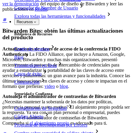
ver la demostración
del equipo de diseño de Bitwarden y leer las
Generador de Nombre de Usuario
publicaciones en
Reddit
.
Explora todas las herramientas y funcionalidades
Recursos
Bitwarden Bites: obtén las últimas actualizaciones
Biblioteca de Recursos
del producto
Actualizaciones de claves de acceso de la conferencia FIDO
Centro de recursos
Authenticate
La FIDO Alliance, que incluye a Amazon, Google,
Blog
Microsoft, Bitwarden y muchas más organizaciones, presentó
recientemente el protocolo de intercambio de credenciales para
Transmisiones en línea
ayudar a estandarizar la portabilidad de las claves de acceso entre
Casos de éxito
servicios y plataformas: un gran avance para la industria. Conoce las
últimas innovaciones en claves de acceso y cómo te impactan en el
Comparación
formato que prefieras:
video
o
blog
.
Seguridad y Confianza
Autoaloja el administrador de contraseñas de Bitwarden
¿Necesitas mantener la soberanía de los datos por políticas,
preferencia personal u otro motivo? El alojamiento propio podría ser
Cumplimiento de Seguridad
la respuesta. Ya sea con un plan personal o empresarial, puedes
Código Abierto
autoalojar el administrador de contraseñas de Bitwarden.
Comprueba si
el alojamiento propio
es adecuado para ti.
Programa de Recompensas por Errores