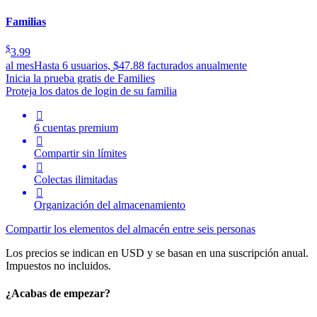
Familias
$
3.99
al mes
Hasta 6 usuarios, $47.88 facturados anualmente
Inicia la prueba gratis de Families
Proteja los datos de login de su familia

6 cuentas premium

Compartir sin límites

Colectas ilimitadas

Organización del almacenamiento
Compartir los elementos del almacén entre seis personas
Los precios se indican en USD y se basan en una suscripción anual.
Impuestos no incluidos.
¿Acabas de empezar?