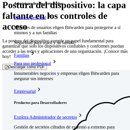
Postura del dispositivo: la capa
Administrador de contraseñas
faltante en los controles de
Para uso personal
acceso
Millones de usuarios eligen Bitwarden para protegerse a sí
mismos y a sus familias
La postura del dispositivo cumple un papel fundamental para
Seguridad para usted y su familia
garantizar que solo los dispositivos confiables y conformes puedan
acceder a las redes y aplicaciones de una organización. ¡Conoce más
Familias
hoy!
Para uso profesional
Descargar como PDF
Innumerables negocios y empresas eligen Bitwarden para
asegurar sus intereses
Empresarial
Productos para Desarrolladores
Explora Administrador de secretos
Gestión de secretos cifrados de extremo a extremo para