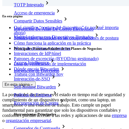
TOTP Integrado
Acceso de emergencia
En esta página
Compartir Datos Sensibles
Qué significa “postura del dispositivo” (y por qué importa
Integración De Alias De Correo Electrónico
ahora)
Multiplataforma con Dispositivos Ilimitados
Señales clave utilizadas en las comprobaciones de postura
Cómo funciona la aplicación en la práctica
Motor de políticas y conectores
Principales Funcionalidades de los Planes de Negocios
Integraciones de IdP/túnel
Patrones de excepción (BYOD/no gestionado)
Access Intelligence
Lista de verificación de implementación
Dónde encaja Bitwarden
Integración de Directorio
Trabaja con Bitwarden hoy
Integración-de-SSO
En esta página
Self-hosting Bitwarden
La postura del dispositivo es el estado en tiempo real de seguridad y
Políticas de Empresa
cumplimiento de un dispositivo endpoint, como una laptop, un
Recuperación de Cuenta
smartphone o una estación de trabajo. Esto cumple un papel
fundamental para garantizar que solo los dispositivos confiables y
Herramientas Principales
conformes puedan acceder a las redes y aplicaciones de una
empresa
o
organización empresarial
.
Generador de Contraseña