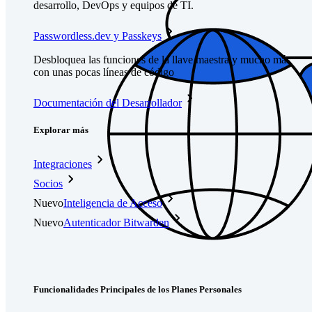
desarrollo, DevOps y equipos de TI.
Passwordless.dev y Passkeys
Desbloquea las funciones de la llave maestra y mucho más
con unas pocas líneas de código
Documentación del Desarrollador
Explorar más
Integraciones
Socios
Nuevo
Inteligencia de Acceso
Nuevo
Autenticador Bitwarden
Precios
Descargar
Herramientas & Funcionalidades
Funcionalidades Principales de los Planes Personales