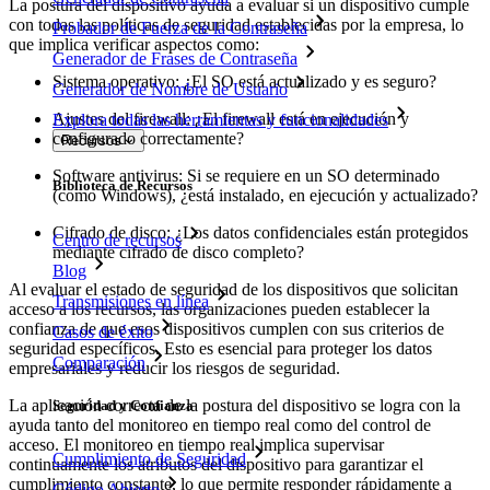
La postura del dispositivo ayuda a evaluar si un dispositivo cumple
con todas las políticas de seguridad establecidas por la empresa, lo
Probador de Fuerza de la Contraseña
que implica verificar aspectos como:
Generador de Frases de Contraseña
Sistema operativo: ¿El SO está actualizado y es seguro?
Generador de Nombre de Usuario
Ajustes del firewall: ¿El firewall está en ejecución y
Explora todas las herramientas y funcionalidades
configurado correctamente?
Recursos
Software antivirus: Si se requiere en un SO determinado
Biblioteca de Recursos
(como Windows), ¿está instalado, en ejecución y actualizado?
Cifrado de disco: ¿Los datos confidenciales están protegidos
Centro de recursos
mediante cifrado de disco completo?
Blog
Al evaluar el estado de seguridad de los dispositivos que solicitan
Transmisiones en línea
acceso a los recursos, las organizaciones pueden establecer la
confianza de que esos dispositivos cumplen con sus criterios de
Casos de éxito
seguridad específicos. Esto es esencial para proteger los datos
Comparación
empresariales y reducir los riesgos de seguridad.
La aplicación correcta de la postura del dispositivo se logra con la
Seguridad y Confianza
ayuda tanto del monitoreo en tiempo real como del control de
acceso. El monitoreo en tiempo real implica supervisar
Cumplimiento de Seguridad
continuamente los atributos del dispositivo para garantizar el
cumplimiento constante, lo que permite responder rápidamente a
Código Abierto