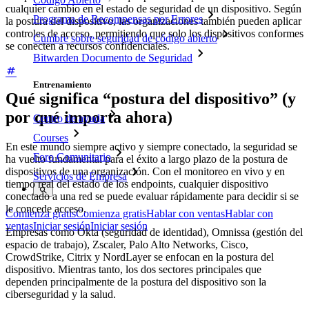
cualquier cambio en el estado de seguridad de un dispositivo. Según
Programa de Recompensas por Errores
la postura del dispositivo, las organizaciones también pueden aplicar
controles de acceso, permitiendo que solo los dispositivos conformes
Cumbre sobre seguridad de código abierto
se conecten a recursos confidenciales.
Bitwarden Documento de Seguridad
Entrenamiento
Qué significa “postura del dispositivo” (y
por qué importa ahora)
Centro de ayuda
Courses
En este mundo siempre activo y siempre conectado, la seguridad se
Foro Comunitario
ha vuelto fundamental para el éxito a largo plazo de la postura de
dispositivos de una organización. Con el monitoreo en vivo y en
Servicios de Empresa
tiempo real del estado de los endpoints, cualquier dispositivo
conectado a una red se puede evaluar rápidamente para decidir si se
le concede acceso.
Comienza gratis
Comienza gratis
Hablar con ventas
Hablar con
ventas
Iniciar sesión
Iniciar sesión
Empresas como Okta (seguridad de identidad), Omnissa (gestión del
espacio de trabajo), Zscaler, Palo Alto Networks, Cisco,
CrowdStrike, Citrix y NordLayer se enfocan en la postura del
dispositivo. Mientras tanto, los dos sectores principales que
dependen principalmente de la postura del dispositivo son la
ciberseguridad y la salud.