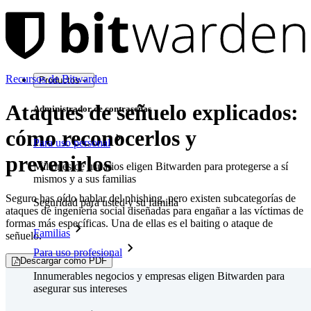
Recursos de Bitwarden
Productos
Ataques de señuelo explicados:
Administrador de contraseñas
cómo reconocerlos y
Para uso personal
prevenirlos
Millones de usuarios eligen Bitwarden para protegerse a sí
mismos y a sus familias
Seguro has oído hablar del phishing, pero existen subcategorías de
Seguridad para usted y su familia
ataques de ingeniería social diseñadas para engañar a las víctimas de
formas más específicas. Una de ellas es el baiting o ataque de
Familias
señuelo.
Para uso profesional
Descargar como PDF
Innumerables negocios y empresas eligen Bitwarden para
asegurar sus intereses