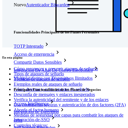
Nuevo
Autenticador Bitwarden
Precios
Descargar
Herramientas & Funcionalidades
Funcionalidades Principales de los Planes Personales
TOTP Integrado
Acceso de emergencia
En esta página
Compartir Datos Sensibles
Cómo reconocer y prevenir ataques de señuelo
Integración De Alias De Correo Electrónico
Tipos de ataques de señuelo
Multiplataforma con Dispositivos Ilimitados
Técnicas de ataques de señuelo
Ejemplos reales de ataques de señuelo
Cómo detectar y evitar ataques de señuelo
Principales Funcionalidades de los Planes de Negocios
Desconfía de mensajes y enlaces inesperados
Verifica la autenticidad del remitente y de los enlaces
Access Intelligence
Usa contraseñas seguras y autenticación de dos factores (2FA)
Aborda el factor humano
Integración de Directorio
Medidas de seguridad por capas para combatir los ataques de
Integración-de-SSO
cebo
Controles técnicos:
Self-hosting Bitwarden