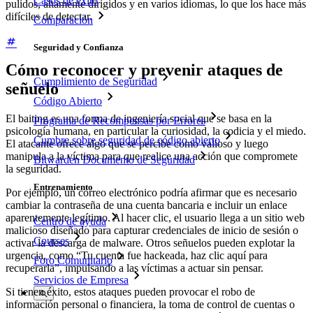
Casos de éxito
pulidos, altamente dirigidos y en varios idiomas, lo que los hace más
difíciles de detectar.
Comparación
Seguridad y Confianza
Cómo reconocer y prevenir ataques de
Cumplimiento de Seguridad
señuelo
Código Abierto
El baiting es una forma de ingeniería social que se basa en la
Programa de Recompensas por Errores
psicología humana, en particular la curiosidad, la codicia y el miedo.
Cumbre sobre seguridad de código abierto
El atacante ofrece algo que se percibe como valioso y luego
manipula a la víctima para que realice una acción que compromete
Bitwarden Documento de Seguridad
la seguridad.
Entrenamiento
Por ejemplo, un correo electrónico podría afirmar que es necesario
cambiar la contraseña de una cuenta bancaria e incluir un enlace
aparentemente legítimo. Al hacer clic, el usuario llega a un sitio web
Centro de ayuda
malicioso diseñado para capturar credenciales de inicio de sesión o
Courses
activar la descarga de malware. Otros señuelos pueden explotar la
urgencia, como “Tu cuenta fue hackeada, haz clic aquí para
Foro Comunitario
recuperarla”, impulsando a las víctimas a actuar sin pensar.
Servicios de Empresa
Si tienen éxito, estos ataques pueden provocar el robo de
información personal o financiera, la toma de control de cuentas o