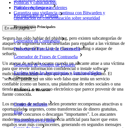
Políticas y capacitación:
Políticas de Empresa
Plan de respuesta a incidentes
Garantiza una vigilancia continua con Bitwarden y
Recuperación de Cuenta
capacitación en concientización sobre seguridad
Herramientas Principales
En esta página
Seguro has oído hablar del phishing, pero existen subcategorías de
Generador de Contraseña
ataques de ingeniería social diseñadas para engañar a las víctimas de
formas más específicas. Una de ellas es el baiting o ataque de
Probador de Fuerza de la Contraseña
señuelo.
Generador de Frases de Contraseña
Un ataque de señuelo ocurre cuando un atacante atrae a una víctima
Generador de Nombre de Usuario
para que revele información confidencial o instale software
Explora todas las herramientas y funcionalidades
malicioso ofreciéndole algo que parece valioso o legítimo. El
Recursos
“señuelo” puede ser un sitio web falso que imita un servicio
confiable (como un banco, una plataforma de redes sociales o una
tienda en línea), o un correo electrónico que parece provenir de una
Biblioteca de Recursos
fuente conocida.
Los mensajes de señuelo suelen prometer recompensas atractivas u
Centro de recursos
oportunidades urgentes, como transferencias de dinero gratuitas,
Blog
premios de concursos o descargas “importantes”. Los atacantes
modernos pueden usar inteligencia artificial para hacer que estos
Transmisiones en línea
engaños sean más convincentes, generando en segundos mensajes