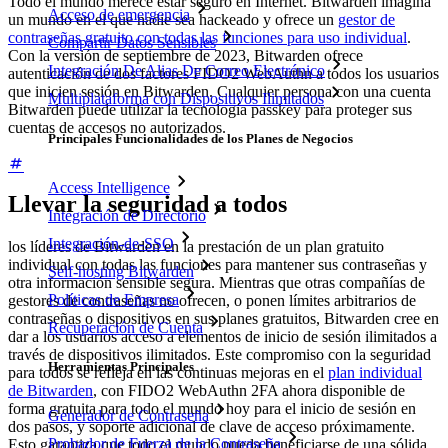
Todo el mundo merece estar seguro en Internet. Bitwarden imagina
Acceso de emergencia
un mundo en el que nadie sea hackeado y ofrece un
gestor de
contraseñas gratuito con todas las funciones para uso individual
.
Compartir Datos Sensibles
Con la versión de septiembre de 2023, Bitwarden ofrece
Integración De Alias De Correo Electrónico
autenticación de dos factores FIDO2 WebAuthn a todos los usuarios
que inicien sesión en Bitwarden. Cualquier persona con una cuenta
Multiplataforma con Dispositivos Ilimitados
Bitwarden puede utilizar la tecnología passkey para proteger sus
cuentas de accesos no autorizados.
Principales Funcionalidades de los Planes de Negocios
Access Intelligence
Llevar la seguridad a todos
Integración de Directorio
Integración-de-SSO
los líderes de Bitwarden en la prestación de un plan gratuito
individual con todas las funciones para mantener sus contraseñas y
Self-hosting Bitwarden
otra información sensible segura. Mientras que otras compañías de
Políticas de Empresa
gestores de contraseñas no ofrecen, o ponen límites arbitrarios de
contraseñas o dispositivos en sus planes gratuitos, Bitwarden cree en
Recuperación de Cuenta
dar a los usuarios acceso a elementos de inicio de sesión ilimitados a
través de dispositivos ilimitados. Este compromiso con la seguridad
Herramientas Principales
para todos se refleja en las continuas mejoras en el
plan individual
de Bitwarden
, con FIDO2 WebAuthn 2FA ahora disponible de
forma gratuita para todo el mundo hoy para el inicio de sesión en
Generador de Contraseña
dos pasos, y soporte adicional de clave de acceso próximamente.
Probador de Fuerza de la Contraseña
Esto garantiza que todo el mundo pueda beneficiarse de una sólida