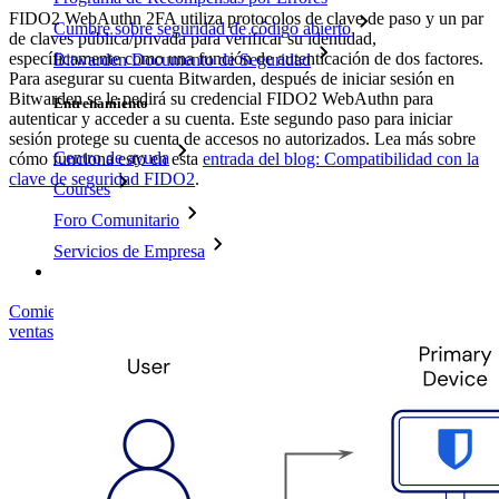
FIDO2 WebAuthn 2FA utiliza protocolos de clave de paso y un par
Cumbre sobre seguridad de código abierto
de claves pública/privada para verificar su identidad,
específicamente como una función de autenticación de dos factores.
Bitwarden Documento de Seguridad
Para asegurar su cuenta Bitwarden, después de iniciar sesión en
Bitwarden se le pedirá su credencial FIDO2 WebAuthn para
Entrenamiento
autenticar y acceder a su cuenta. Este segundo paso para iniciar
sesión protege su cuenta de accesos no autorizados. Lea más sobre
Centro de ayuda
cómo funciona esto en esta
entrada del blog: Compatibilidad con la
clave de seguridad FIDO2
.
Courses
Foro Comunitario
Servicios de Empresa
Comienza gratis
Comienza gratis
Hablar con ventas
Hablar con
ventas
Iniciar sesión
Iniciar sesión