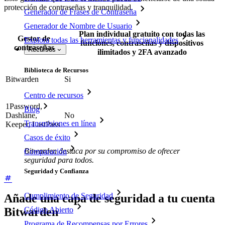
protección de contraseñas y tranquilidad.
Generador de Frases de Contraseña
Generador de Nombre de Usuario
Plan individual gratuito con todas las
Gestor de
Explora todas las herramientas y funcionalidades
funciones, contraseñas y dispositivos
contraseñas
Recursos
ilimitados y 2FA avanzado
Biblioteca de Recursos
Bitwarden
Si
Centro de recursos
1Password,
Blog
Dashlane,
No
Transmisiones en línea
Keeper, LastPass
Casos de éxito
Bitwarden destaca por su compromiso de ofrecer
Comparación
seguridad para todos.
Seguridad y Confianza
Cumplimiento de Seguridad
Añade una capa de seguridad a tu cuenta
Código Abierto
Bitwarden
Programa de Recompensas por Errores