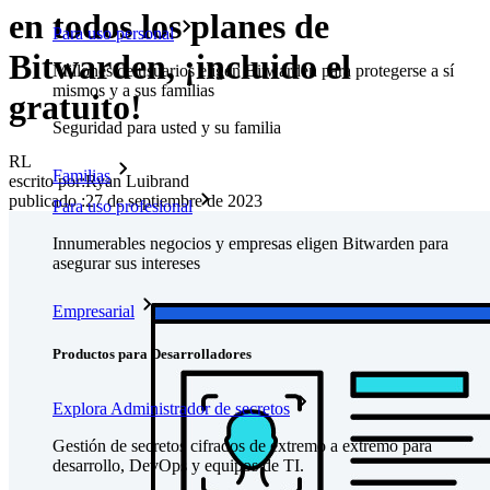
en todos los planes de
Para uso personal
Bitwarden, ¡incluido el
Millones de usuarios eligen Bitwarden para protegerse a sí
mismos y a sus familias
gratuito!
Seguridad para usted y su familia
RL
Familias
escrito por:
Ryan Luibrand
publicado
:
27 de septiembre de 2023
Para uso profesional
Innumerables negocios y empresas eligen Bitwarden para
asegurar sus intereses
Empresarial
Productos para Desarrolladores
Explora Administrador de secretos
Gestión de secretos cifrados de extremo a extremo para
desarrollo, DevOps y equipos de TI.