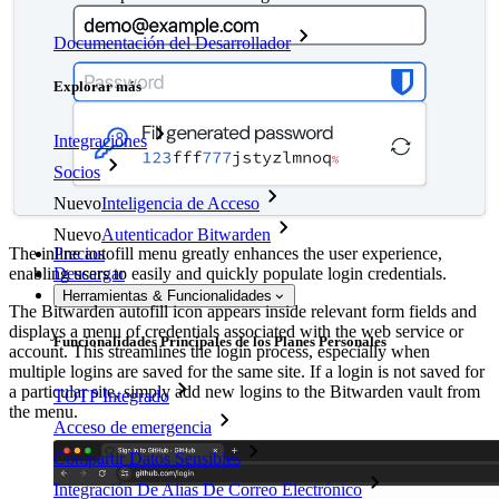
Documentación del Desarrollador
Explorar más
Integraciones
Socios
Nuevo
Inteligencia de Acceso
Nuevo
Autenticador Bitwarden
Precios
The inline autofill menu greatly enhances the user experience,
Descargar
enabling users to easily and quickly populate login credentials.
Herramientas & Funcionalidades
The Bitwarden autofill icon appears inside relevant form fields and
displays a menu of credentials associated with the web service or
Funcionalidades Principales de los Planes Personales
account. This streamlines the login process, especially when
multiple logins are saved for the same site. If a login is not saved for
a particular site, simply add new logins to the Bitwarden vault from
TOTP Integrado
the menu.
Acceso de emergencia
Compartir Datos Sensibles
Integración De Alias De Correo Electrónico