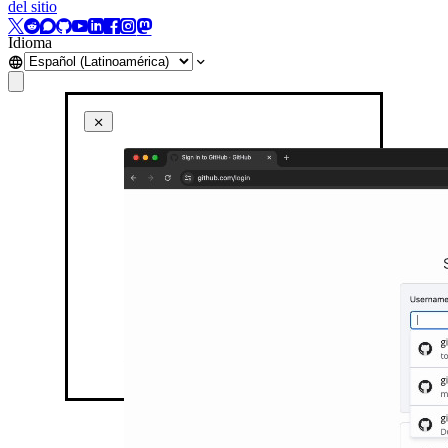
del sitio
Idioma
Inline auto-fill menu in action