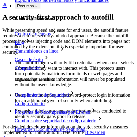
Explora todas las herramientas y funcionalidades
Recursos
A security-first approach to autofill
Biblioteca de Recursos
While presenting speed and ease for end users, the autofill feature
Centro de recursos
requires a careful, security-minded approach. Because the autofill
process involves injecting code and DOM elements into pages not
Blog
controlled by the extension, this is especially important for user
Transmisiones en línea
security.
Casos de éxito
The autofill menu will only fill credentials when a user selects
Comparación
a form field they want to interact with. This protects users
from potentially malicious form fields or web pages and
ensures that sensitive information will never be populated
Seguridad y Confianza
without the user's knowledge.
Cumplimiento de Seguridad
Users have the option to password-protect login information
for an additional layer of security when autofilling.
Código Abierto
Extensive third-party penetration testing was conducted to
Programa de Recompensas por Errores
identify security gaps prior to release.
Cumbre sobre seguridad de código abierto
For detailed developer information on the strict security measures
Bitwarden Documento de Seguridad
implemented for inline autofill, refer to the
Bitwarden