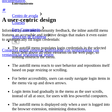
documentation
.
Entrenamiento
Centro de ayuda
A user-centric design
Courses
Foro Comunitario
Informed by user and community feedback, the inline autofill menu
features an accessible and intuitive design that makes it even easier
Servicios de Empresa
to automatically fill login credentials:
The autofill menu populates login credentials in the selected
Comienza gratis
Comienza gratis
Hablar con ventas
Hablar con
form field above all other elements on the web page, so
ventas
Iniciar sesión
Iniciar sesión
nothing obstructs the menu.
The autofill menu reacts to user behavior and repositions itself
based on page resizing or scrolling.
For better accessibility, users can easily navigate login items in
the menu via up and down arrows.
Login items load gradually in the menu as the user scrolls,
instead of all at once, for users with less powerful computers.
The autofill menu is displayed only when a user is logged into
the browser extension, minimizing distractions.