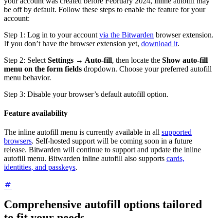
your account was created before February 2024, inline autofill may
be off by default. Follow these steps to enable the feature for your
account:
Step 1: Log in to your account
via the Bitwarden
browser extension.
If you don’t have the browser extension yet,
download it
.
Step 2: Select
Settings → Auto-fill
, then locate the
Show auto-fill
menu on the form fields
dropdown. Choose your preferred autofill
menu behavior.
Step 3: Disable your browser’s default autofill option.
Feature availability
The inline autofill menu is currently available in all
supported
browsers
. Self-hosted support will be coming soon in a future
release. Bitwarden will continue to support and update the inline
autofill menu. Bitwarden inline autofill also supports
cards,
identities, and passkeys
.
Comprehensive autofill options tailored
to fit your needs