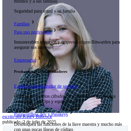
mismos y a sus familias
Seguridad para usted y su familia
Familias
Para uso profesional
Innumerables negocios y empresas eligen Bitwarden para
asegurar sus intereses
Empresarial
Productos para Desarrolladores
Explora Administrador de secretos
Gestión de secretos cifrados de extremo a extremo para
desarrollo, DevOps y equipos de TI.
Passwordless.dev y Passkeys
escrito por:
Kasey Babcock
publicado
:
2 de julio de 2025
Desbloquea las funciones de la llave maestra y mucho más
con unas pocas líneas de código