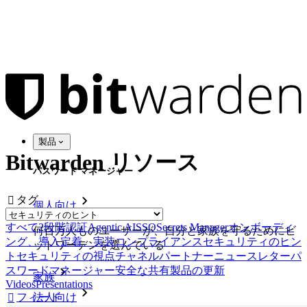
製品
Bitwarden リソース
パスワード マネージャー
タグ

個人向け
すべて
2段階認証
Agentic AI
SSO
Secrets Manager
オンボーディ
何百万人ものユーザーが、自分と家族を守るためにビ
ング、導入定着、実装
コンプライアンス
セキュリティのヒン
ットワーデンを選んでいる
ト
セキュリティの視点
チャネルパートナー
ニュースレター
パ
スワードマネージャー
安全な共有
製品の更新
家族
Videos
Presentations
フィード
法人向け
