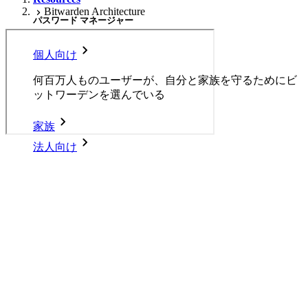
Bitwarden Architecture
パスワード マネージャー
個人向け
何百万人ものユーザーが、自分と家族を守るためにビ
ットワーデンを選んでいる
家族
法人向け
Bitwarden Architecture
数え切れないほどの企業やビジネスが、自社の利益を
確保するためにビットワルデンを選んでいます。
View full presentation slides
here
エンタープライズ
Back to Resources
開発者向け製品
シークレットマネージャーを見る
Bitwardenのニュースに登録しよう！
開発、DevOps、ITチームのためのエンドツーエンド暗