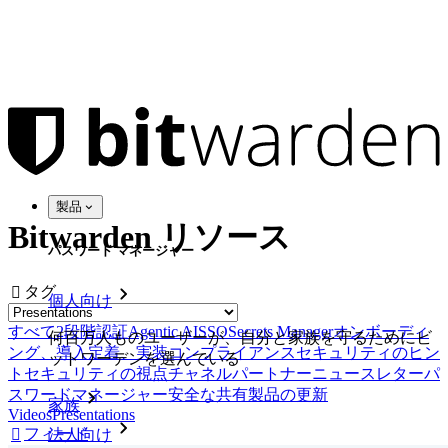
製品
Bitwarden リソース
パスワード マネージャー
タグ

個人向け
すべて
2段階認証
Agentic AI
SSO
Secrets Manager
オンボーディ
何百万人ものユーザーが、自分と家族を守るためにビ
ング、導入定着、実装
コンプライアンス
セキュリティのヒン
ットワーデンを選んでいる
ト
セキュリティの視点
チャネルパートナー
ニュースレター
パ
スワードマネージャー
安全な共有
製品の更新
家族
Videos
Presentations
フィード

法人向け