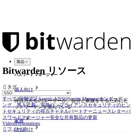
製品
Bitwarden リソース
パスワード マネージャー
タグ

個人向け
すべて
2段階認証
Agentic AI
SSO
Secrets Manager
オンボーディ
何百万人ものユーザーが、自分と家族を守るためにビ
ング、導入定着、実装
コンプライアンス
セキュリティのヒン
ットワーデンを選んでいる
ト
セキュリティの視点
チャネルパートナー
ニュースレター
パ
スワードマネージャー
安全な共有
製品の更新
家族
Videos
Presentations
フィード

法人向け