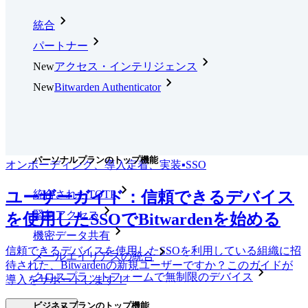
統合
パートナー
New
アクセス・インテリジェンス
New
Bitwarden Authenticator
価格設定
ダウンロード
ツール＆機能
パーソナルプランのトップ機能
オンボーディング、導入定着、実装
▪
SSO
ユーザーガイド：信頼できるデバイス
統合されたTOTP
緊急アクセス
を使用したSSOでBitwardenを始める
機密データ共有
信頼できるデバイスを使用したSSOを利用している組織に招
メールエイリアスの統合
待された、Bitwardenの新規ユーザーですか？このガイドが
クロスプラットフォームで無制限のデバイス
導入をサポートします！
ビジネスプランのトップ機能