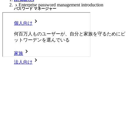
Enterprise password management introduction
パスワード マネージャー
個人向け
何百万人ものユーザーが、自分と家族を守るためにビ
ットワーデンを選んでいる
家族
法人向け
Enterprise password
数え切れないほどの企業やビジネスが、自社の利益を
management introduction
確保するためにビットワルデンを選んでいます。
エンタープライズ
View full presentation slides
here.
Back to Resources
開発者向け製品
シークレットマネージャーを見る
開発、DevOps、ITチームのためのエンドツーエンド暗