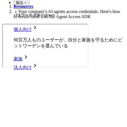
製品
Resources
Your company's AI agents access credentials. Here's how
パスワード マネージャー
to secure them with the Agent Access SDK
個人向け
何百万人ものユーザーが、自分と家族を守るためにビ
ットワーデンを選んでいる
家族
法人向け
Your company's AI agents
数え切れないほどの企業やビジネスが、自社の利益を
確保するためにビットワルデンを選んでいます。
access credentials. Here's how
エンタープライズ
to secure them with the Agent
Access SDK
開発者向け製品
シークレットマネージャーを見る
View full presentation slides
here
.